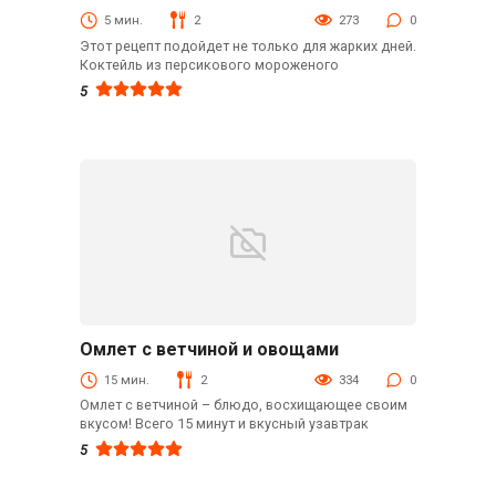
Безалкогольные
5 мин.
2
273
0
Этот рецепт подойдет не только для жарких дней.
Коктейль из персикового мороженого
5
Омлет с ветчиной и овощами
Закуски
15 мин.
2
334
0
Омлет с ветчиной – блюдо, восхищающее своим
вкусом! Всего 15 минут и вкусный узавтрак
5