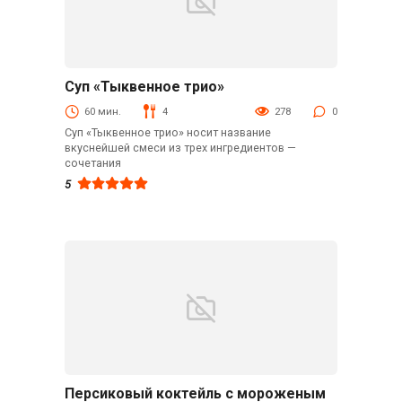
Суп «Тыквенное трио»
Первые блюда
60 мин.
4
278
0
Суп «Тыквенное трио» носит название
вкуснейшей смеси из трех ингредиентов —
сочетания
5
Персиковый коктейль с мороженым