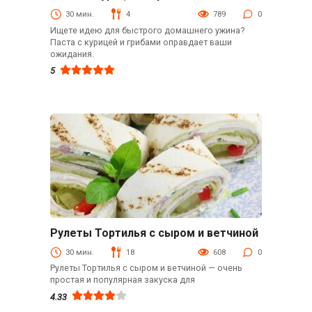
Блюда из мяса птицы
30 мин.
4
789
0
Ищете идею для быстрого домашнего ужина?
Паста с курицей и грибами оправдает ваши
ожидания.
5
Рулеты Тортилья с сыром и ветчиной
Быстрые рецепты
30 мин.
18
608
0
Рулеты Тортилья с сыром и ветчиной — очень
простая и популярная закуска для
4.33