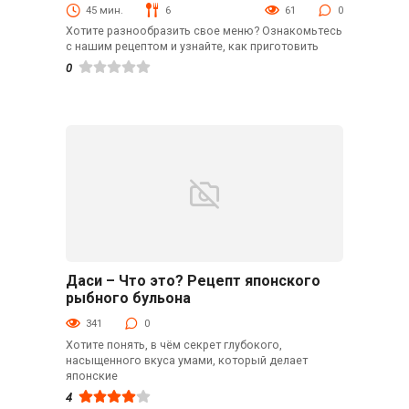
45 мин.
6
61
0
Хотите разнообразить свое меню? Ознакомьтесь
с нашим рецептом и узнайте, как приготовить
0
Даси – Что это? Рецепт японского
Кулинарные советы
рыбного бульона
341
0
Хотите понять, в чём секрет глубокого,
насыщенного вкуса умами, который делает
японские
4