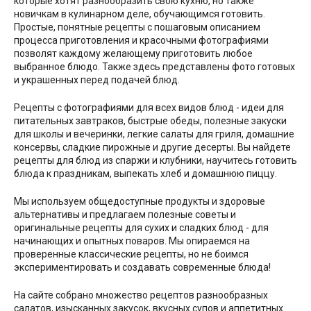
которые хотят разнообразить свою кухню, но также
новичкам в кулинарном деле, обучающимся готовить.
Простые, понятные рецепты с пошаговым описанием
процесса приготовления и красочными фотографиями
позволят каждому желающему приготовить любое
выбранное блюдо. Также здесь представлены фото готовых
и украшенных перед подачей блюд.
Рецепты с фотографиями для всех видов блюд - идеи для
питательных завтраков, быстрые обеды, полезные закуски
для школы и вечеринки, легкие салаты для гриля, домашние
консервы, сладкие пирожные и другие десерты. Вы найдете
рецепты для блюд из спаржи и клубники, научитесь готовить
блюда к праздникам, выпекать хлеб и домашнюю пиццу.
Мы используем общедоступные продукты и здоровые
альтернативы и предлагаем полезные советы и
оригинальные рецепты для сухих и сладких блюд - для
начинающих и опытных поваров. Мы опираемся на
проверенные классические рецепты, но не боимся
экспериментировать и создавать современные блюда!
На сайте собрано множество рецептов разнообразных
салатов, изысканных закусок, вкусных супов и аппетитных