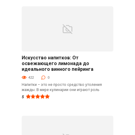
Искусство напитков: От
Кулинарные советы
освежающего лимонада до
идеального винного пейринга
422
0
Напитки – это не просто средство утоления
жажды. В мире кулинарии они играют роль
5