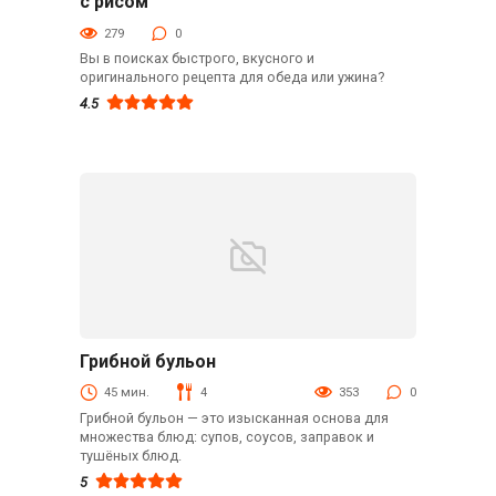
с рисом
279
0
Вы в поисках быстрого, вкусного и
оригинального рецепта для обеда или ужина?
4.5
Грибной бульон
Рецепты
45 мин.
4
353
0
Грибной бульон — это изысканная основа для
множества блюд: супов, соусов, заправок и
тушёных блюд.
5