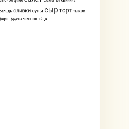
салаты
рыбное филе
свинина
сыр
торт
сливки
супы
тыква
сельдь
чеснок
фарш
яйца
фрукты