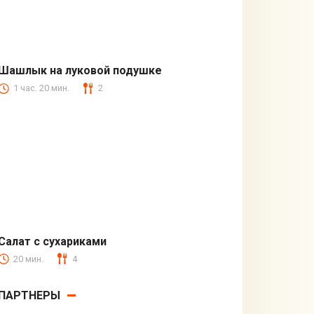
Шашлык на луковой подушке
1 час. 20 мин.
2
В духовке
Салат с сухариками
20 мин.
4
С овощами
ПАРТНЕРЫ