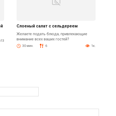
ой
Слоеный салат с сельдереем
Желаете подать блюда, привлекающие
внимание всех ваших гостей?
613
30 мин.
6
1к.