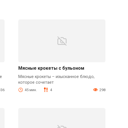
Мясные крокеты с бульоном
е
Мясные крокеты – изысканное блюдо,
которое сочетает
336
45 мин.
4
298