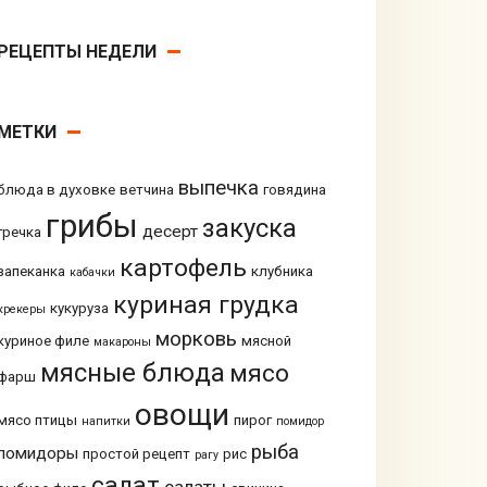
РЕЦЕПТЫ НЕДЕЛИ
МЕТКИ
выпечка
блюда в духовке
ветчина
говядина
грибы
закуска
десерт
гречка
картофель
запеканка
клубника
кабачки
куриная грудка
кукуруза
крекеры
морковь
куриное филе
мясной
макароны
мясные блюда
мясо
фарш
овощи
мясо птицы
пирог
напитки
помидор
рыба
помидоры
простой рецепт
рис
рагу
салат