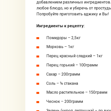
добавлением различных ингредиентов.
любое блюдо, но и уберечь от простуд
Попробуйте приготовить аджику и Вы!
Ингредиенты к рецепту:
Помидоры – 2,5кг
Морковь – 1кг
Перец красный сладкий – 1кг
Перец горький – 100грамм
Сахар – 200грамм
Соль – ¼ стакана
Масло растительное – 150грамм
Чеснок – 200грамм
Зелень (укроп, петрушка) – по вку