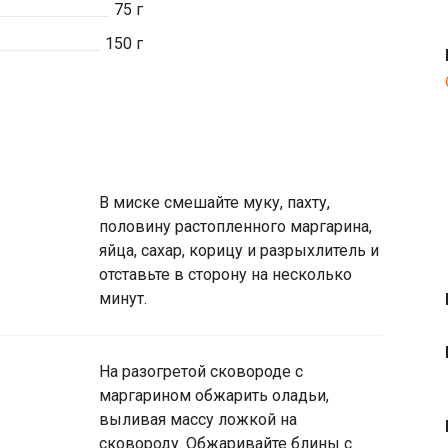
75
г
150
г
В миске смешайте муку, пахту,
половину растопленного маргарина,
яйца, сахар, корицу и разрыхлитель и
отставьте в сторону на несколько
минут.
На разогретой сковороде с
маргарином обжарить оладьи,
выливая массу ложкой на
сковороду. Обжаривайте блины с