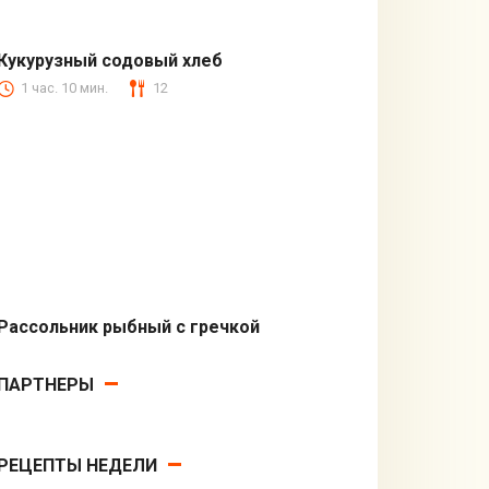
Кукурузный содовый хлеб
1 час. 10 мин.
12
Выпечка
Рассольник рыбный с гречкой
Первые блюда
ПАРТНЕРЫ
РЕЦЕПТЫ НЕДЕЛИ