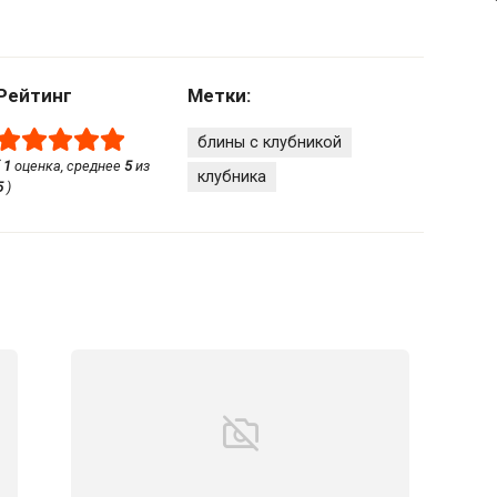
Рейтинг
Метки:
блины с клубникой
(
1
оценка, среднее
5
из
клубника
5
)