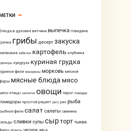
МЕТКИ
выпечка
блюда в духовке
ветчина
говядина
грибы
закуска
десерт
гречка
картофель
запеканка
клубника
кабачки
куриная грудка
кукуруза
крекеры
морковь
куриное филе
мясной
макароны
мясные блюда
мясо
фарш
овощи
мясо птицы
пирог
напитки
помидор
рыба
помидоры
простой рецепт
рис
рагу
салат
салаты
рыбное филе
свинина
сыр
торт
сливки
супы
тыква
сельдь
чеснок
фарш
яйца
фрукты