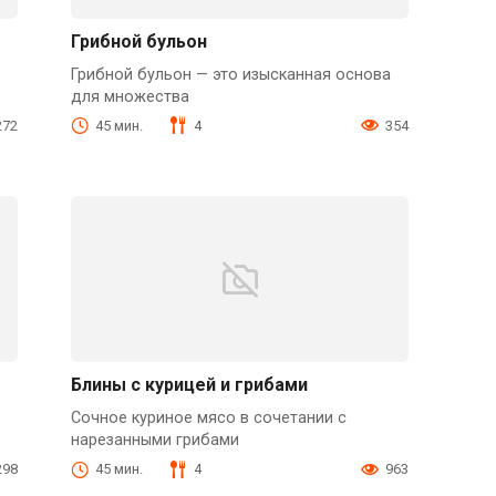
Грибной бульон
Грибной бульон — это изысканная основа
для множества
272
45 мин.
4
354
Блины с курицей и грибами
Сочное куриное мясо в сочетании с
нарезанными грибами
298
45 мин.
4
963