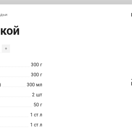
адьи
икой
+
300
г
300
г
)
300
мл
2
шт
50
г
1
ст л
1
ст л