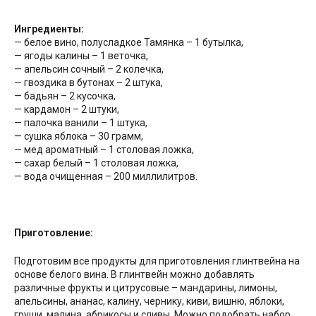
Ингредиенты:
— белое вино, полусладкое Тамянка – 1 бутылка,
— ягоды калины – 1 веточка,
— апельсин сочный – 2 колечка,
— гвоздика в бутонах – 2 штука,
— бадьян – 2 кусочка,
— кардамон – 2 штуки,
— палочка ванили – 1 штука,
— сушка яблока – 30 грамм,
— мед ароматный – 1 столовая ложка,
— сахар белый – 1 столовая ложка,
— вода очищенная – 200 миллилитров.
Приготовление:
Подготовим все продукты для приготовления глинтвейна на
основе белого вина. В глинтвейн можно добавлять
различные фрукты и цитрусовые – мандарины, лимоны,
апельсины, ананас, калину, чернику, киви, вишню, яблоки,
груши, малина, абрикосы и сливы. Можно подобрать набор