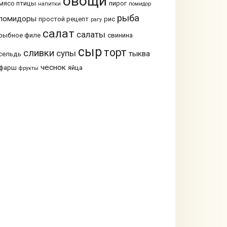
овощи
мясо птицы
пирог
напитки
помидор
рыба
помидоры
простой рецепт
рис
рагу
салат
салаты
рыбное филе
свинина
сыр
торт
сливки
супы
тыква
сельдь
чеснок
фарш
яйца
фрукты