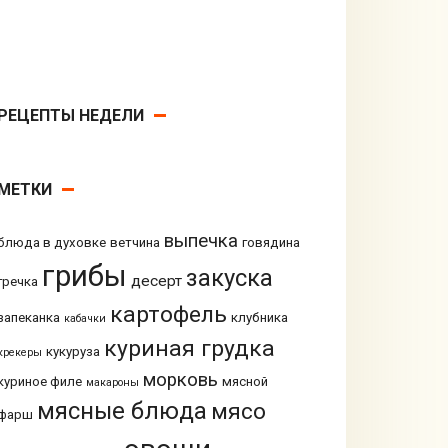
РЕЦЕПТЫ НЕДЕЛИ
МЕТКИ
выпечка
блюда в духовке
ветчина
говядина
грибы
закуска
десерт
гречка
картофель
запеканка
клубника
кабачки
куриная грудка
кукуруза
крекеры
морковь
куриное филе
мясной
макароны
мясные блюда
мясо
фарш