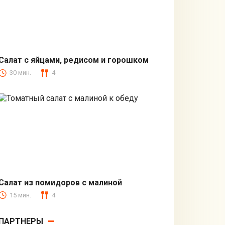
Салат с яйцами, редисом и горошком
30 мин.
4
С овощами
Салат из помидоров с малиной
15 мин.
4
С овощами
ПАРТНЕРЫ