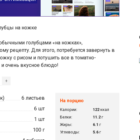
еобычными голубцами «на ножках»,
му рецепту. Для этого, потребуется завернуть в
жку с рисом и потушить все в томатно-
 и очень вкусное блюдо!
+
к)
6
листьев
На порцию
6
шт
Калории:
122
ккал
Белки:
11.2
г
1
шт
Жиры:
6.1
г
100
г
Углеводы:
5.6
г