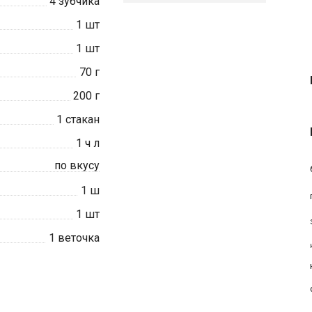
4
зубчика
1
шт
1
шт
70
г
200
г
1
стакан
1
ч л
по вкусу
1
ш
1
шт
1
веточка