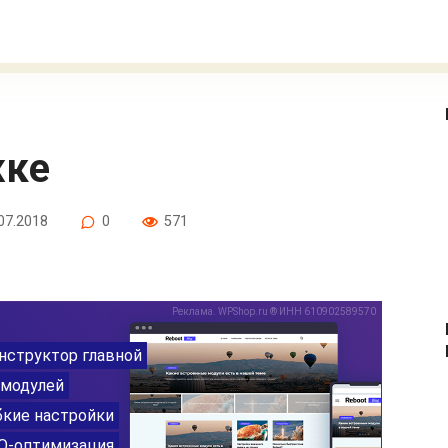
жке
07.2018
0
571