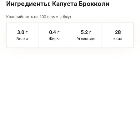
Ингредиенты:
Капуста Брокколи
Калорийность на 100 грамм (кбжу):
3.0
г
0.4
г
5.2
г
28
Белки
Жиры
Углеводы
ккал