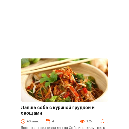
Лапша соба с куриной грудкой и
Закуски
овощами
60 мин.
4
1.2к.
0
Японская гречневая лапша Соба используется в