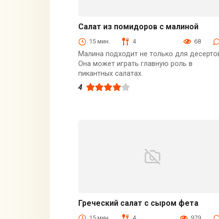
Салат из помидоров с малиной
С овощами
15 мин.
4
68
Малина подходит не только для десерто
Она может играть главную роль в
пикантных салатах.
4
Греческий салат с сыром фета
Закуски
15 мин.
4
979