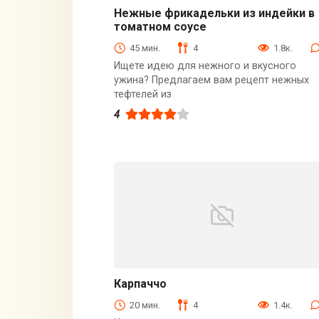
Нежные фрикадельки из индейки в
томатном соусе
Вторые блюда
45 мин.
4
1.8к.
Ищете идею для нежного и вкусного
ужина? Предлагаем вам рецепт нежных
тефтелей из
4
Карпаччо
Закуски
20 мин.
4
1.4к.