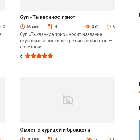
Суп «Тыквенное трио»
Первые блюда
0
60 мин.
4
281
0
в.
Суп «Тыквенное трио» носит название
вкуснейшей смеси из трех ингредиентов —
сочетания
5
Омлет с курицей и брокколи
Блюда из мяса птицы
1
30 мин.
4
1к.
0