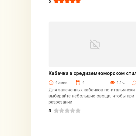
5
Кабачки в средиземноморском сти
Блюда из мяса птицы
45 мин.
4
1.1к.
Для запеченных кабачков по-итальянски
выбирайте небольшие овощи, чтобы при
разрезании
0