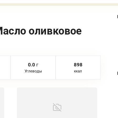
асло оливковое
0.0
г
898
Углеводы
ккал