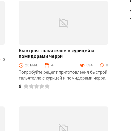
Быстрая тальятелле с курицей и
помидорами черри
Вторые блюда
0
25 мин.
4
534
0
Попробуйте рецепт приготовления быстрой
тальятелле с курицей и помидорами черри.
0