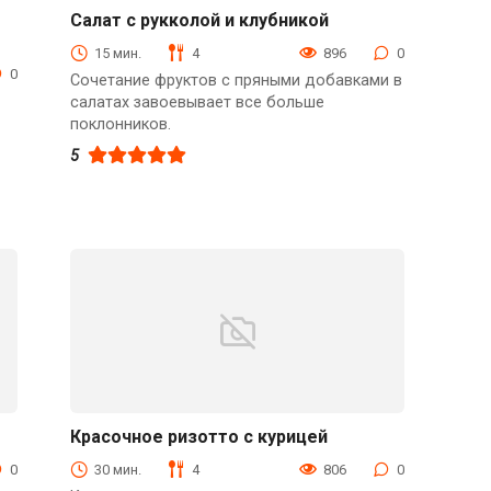
Салат с рукколой и клубникой
Закуски
15 мин.
4
896
0
0
Сочетание фруктов с пряными добавками в
салатах завоевывает все больше
поклонников.
5
Красочное ризотто с курицей
Блюда из мяса птицы
0
30 мин.
4
806
0