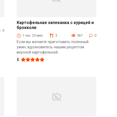
Картофельная запеканка с курицей и
брокколи
Блюда из мяса птицы
0
1 час. 25 мин.
3
567
0
Если вы желаете приготовить полезный
ужин, вдохновитесь нашим рецептом
вкусной картофельной
5