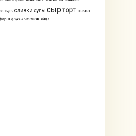
сыр
торт
сливки
супы
тыква
сельдь
чеснок
фарш
яйца
фрукты