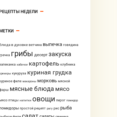
РЕЦЕПТЫ НЕДЕЛИ
МЕТКИ
выпечка
блюда в духовке
ветчина
говядина
грибы
закуска
десерт
гречка
картофель
запеканка
клубника
кабачки
куриная грудка
кукуруза
крекеры
морковь
куриное филе
мясной
макароны
мясные блюда
мясо
фарш
овощи
мясо птицы
пирог
напитки
помидор
рыба
помидоры
простой рецепт
рис
рагу
салат
салаты
рыбное филе
свинина