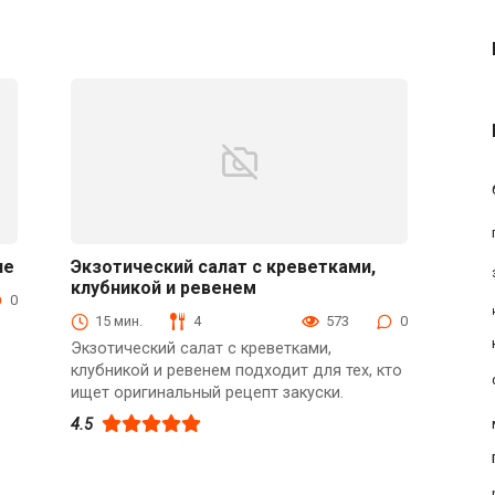
ле
Экзотический салат с креветками,
клубникой и ревенем
Быстрые рецепты
0
15 мин.
4
573
0
Экзотический салат с креветками,
клубникой и ревенем подходит для тех, кто
ищет оригинальный рецепт закуски.
4.5