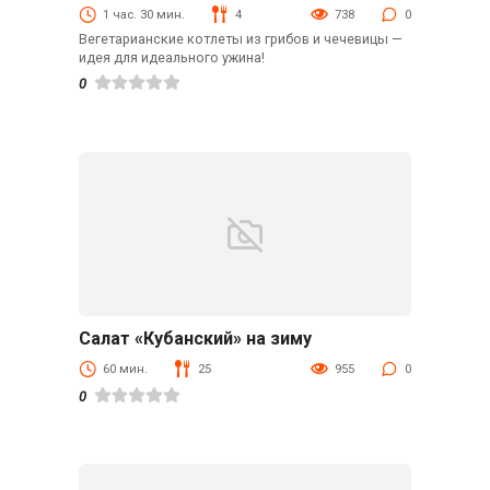
1 час. 30 мин.
4
738
0
Вегетарианские котлеты из грибов и чечевицы —
идея для идеального ужина!
0
Салат «Кубанский» на зиму
Заготовки
60 мин.
25
955
0
0