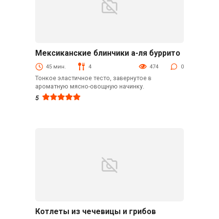
Мексиканские блинчики а-ля буррито
Блины и оладьи
45 мин.
4
474
0
Тонкое эластичное тесто, завернутое в
ароматную мясно-овощную начинку.
5
Котлеты из чечевицы и грибов
Вторые блюда