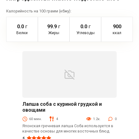
Калорийность на 100 грамм (кбжу):
0.0
г
99.9
г
0.0
г
900
Белки
Жиры
Углеводы
ккал
Лапша соба с куриной грудкой и
Закуски
овощами
60 мин.
4
1.2к.
0
Японская гречневая лапша Соба используется в
качестве основы для многих восточных блюд.
5