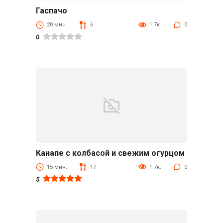
Гаспачо
Первые блюда
20 мин.
6
1.7к.
0
0
Канапе с колбасой и свежим огурцом
Закуски
15 мин.
17
1.7к.
0
5