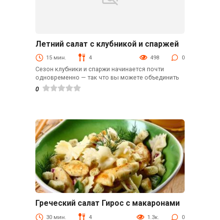
Летний салат с клубникой и спаржей
Рецепты
15 мин.
4
498
0
Сезон клубники и спаржи начинается почти
одновременно — так что вы можете объединить
0
Греческий салат Гирос с макаронами
Быстрые рецепты
30 мин.
4
1.3к.
0