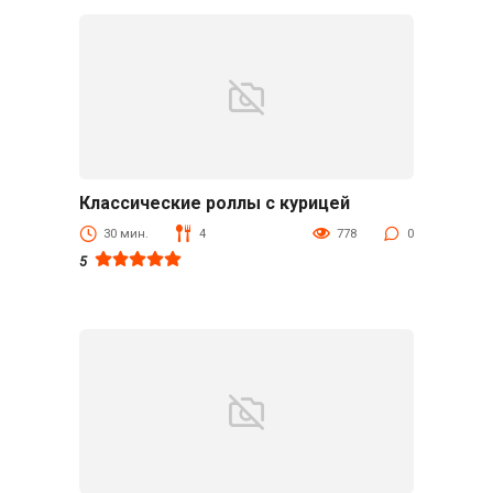
Классические роллы с курицей
Закуски
30 мин.
4
778
0
5