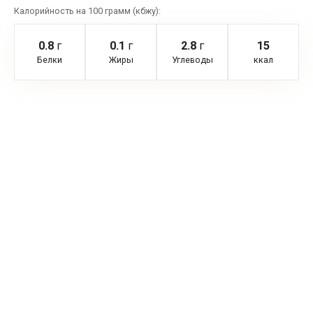
Калорийность на 100 грамм (кбжу):
0.8
г
0.1
г
2.8
г
15
Белки
Жиры
Углеводы
ккал