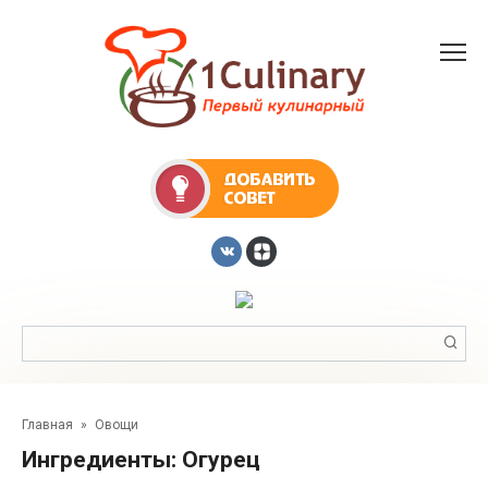
Перейти
к
контенту
Поиск:
Главная
»
Овощи
Ингредиенты:
Огурец