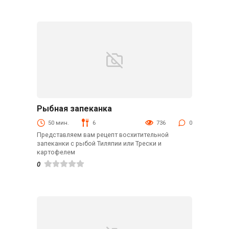
Рыбная запеканка
В духовке
50 мин.
6
736
0
Представляем вам рецепт восхитительной
запеканки с рыбой Тиляпии или Трески и
картофелем
0