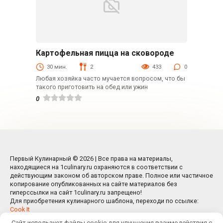
Картофельная пицца на cкoвоpоде
Пицца
30 мин.
2
433
0
Любая хозяйка часто мучается вопросом, что бы
такого приготовить на обед или ужин
0
Первый Кулинарный © 2026 | Все права на материалы,
находящиеся на 1culinary.ru охраняются в соответствии с
действующим законом об авторском праве. Полное или частичное
копирование опубликованных на сайте материалов без
гиперссылки на сайт 1culinary.ru запрещено!
Для приобретения кулинарного шаблона, переходи по ссылке:
Cook It
Сайт использует файлы cookie для улучшения взаимодействия с