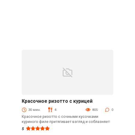
Красочное ризотто с курицей
Блюда из мяса птицы
30 мин.
4
805
0
Красочное ризотто с сочными кусочками
куриного филе притягивает взгляд и соблазняет
5