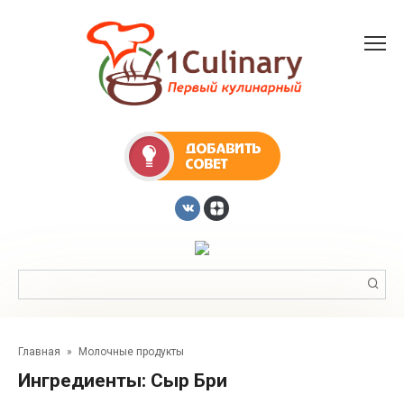
Перейти
к
контенту
Поиск:
Главная
»
Молочные продукты
Ингредиенты:
Сыр Бри