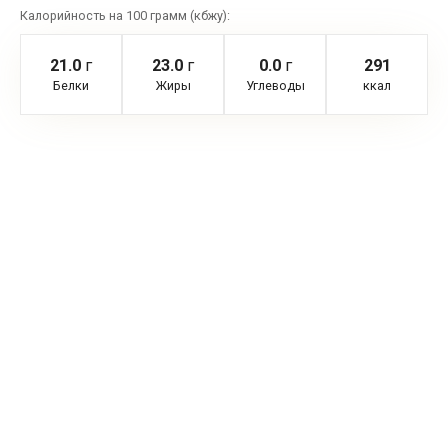
Калорийность на 100 грамм (кбжу):
21.0
г
23.0
г
0.0
г
291
Белки
Жиры
Углеводы
ккал