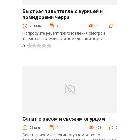
Быстрая тальятелле с курицей и
Вторые блюда
помидорами черри
25 мин.
4
535
0
Попробуйте рецепт приготовления быстрой
тальятелле с курицей и помидорами черри.
0
Салат с рисом и свежим огурцом
Закуски
25 мин.
4
401
0
Салат с рисом и свежим огурцом хорошо