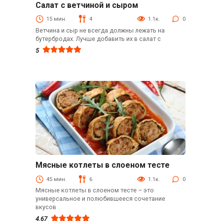
Салат с ветчиной и сыром
Закуски
15 мин.
4
1.1к.
0
Ветчина и сыр не всегда должны лежать на
бутербродах. Лучше добавить их в салат с
5
Мясные котлеты в слоеном тесте
Быстрые рецепты
45 мин.
6
1.1к.
0
Мясные котлеты в слоеном тесте – это
универсальное и полюбившееся сочетание
вкусов
4.67