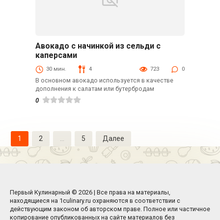
Авокадо с начинкой из сельди с
Закуски
каперсами
30 мин.
4
723
0
В основном авокадо используется в качестве
дополнения к салатам или бутербродам
0
Навигация
1
2
…
5
Далее
по
записям
Первый Кулинарный © 2026 | Все права на материалы,
находящиеся на 1culinary.ru охраняются в соответствии с
действующим законом об авторском праве. Полное или частичное
копирование опубликованных на сайте материалов без