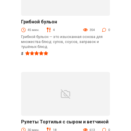
Грибной бульон
Рецепты
45 мин.
4
354
0
Грибной бульон — это изысканная основа для
множества блюд: супов, соусов, заправок и
тушёных блюд.
5
Рулеты Тортилья с сыром и ветчиной
Быстрые рецепты
30 мин.
18
613
0