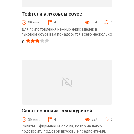
Тефтели в луковом соусе
Вторые блюда
30 мин.
4
954
0
Для приготовления нежных фрикаделек в
луковом соусе вам понадобится всего несколько
3
Салат со шпинатом и курицей
С мясом
35 мин.
4
827
0
Салаты – фирменные блюда, которые легко
подстроить под свои вкусовые предпочтения.