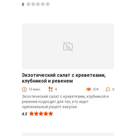
0
Экзотический салат с креветками,
Быстрые рецепты
клубникой и ревенем
15 мин.
4
574
0
Экзотический салат с креветками, клубникой и
ревенем подходит для тех, кто ищет
оригинальный рецепт закуски.
4.5