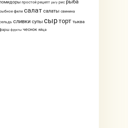
рыба
помидоры
простой рецепт
рис
рагу
салат
салаты
рыбное филе
свинина
сыр
торт
сливки
супы
тыква
сельдь
чеснок
фарш
яйца
фрукты