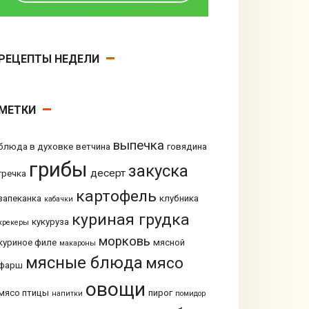
РЕЦЕПТЫ НЕДЕЛИ
МЕТКИ
выпечка
блюда в духовке
ветчина
говядина
грибы
закуска
десерт
гречка
картофель
запеканка
клубника
кабачки
куриная грудка
кукуруза
крекеры
морковь
куриное филе
мясной
макароны
мясные блюда
мясо
фарш
овощи
мясо птицы
пирог
напитки
помидор