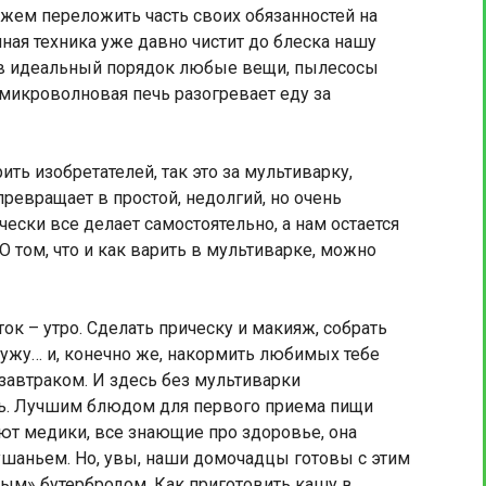
ем переложить часть своих обязанностей на
ая техника уже давно чистит до блеска нашу
 в идеальный порядок любые вещи, пылесосы
 микроволновая печь разогревает еду за
ить изобретателей, так это за мультиварку,
ревращает в простой, недолгий, но очень
чески все делает самостоятельно, а нам остается
 том, что и как варить в мультиварке, можно
ток – утро. Сделать прическу и макияж, собрать
мужу… и, конечно же, накормить любимых тебе
завтраком. И здесь без мультиварки
сь. Лучшим блюдом для первого приема пищи
ют медики, все знающие про здоровье, она
шаньем. Но, увы, наши домочадцы готовы с этим
ым» бутербродом. Как приготовить кашу в