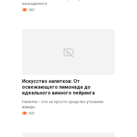
насыщенного
345
Искусство напитков: От
освежающего лимонада до
идеального винного пейринга
Напитки – это не просто средство утоления
жажды.
425