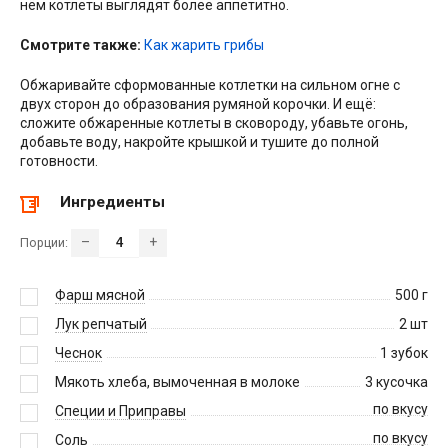
нём котлеты выглядят более аппетитно.
Смотрите также:
Как жарить грибы
Обжаривайте сформованные котлетки на сильном огне с
двух сторон до образования румяной корочки. И ещё:
сложите обжаренные котлеты в сковороду, убавьте огонь,
добавьте воду, накройте крышкой и тушите до полной
готовности.
Ингредиенты
–
+
Порции:
Фарш мясной
500
г
Лук репчатый
2
шт
Чеснок
1
зубок
Мякоть хлеба, вымоченная в молоке
3
кусочка
по вкусу
Специи и Приправы
по вкусу
Соль