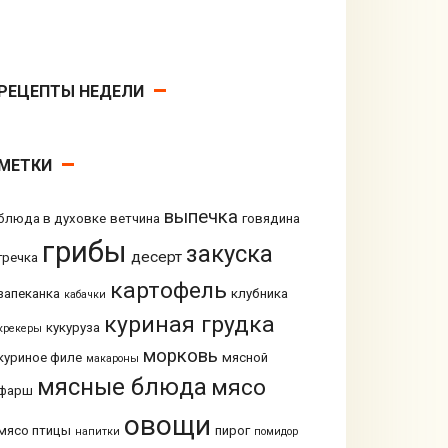
РЕЦЕПТЫ НЕДЕЛИ
МЕТКИ
выпечка
блюда в духовке
ветчина
говядина
грибы
закуска
десерт
гречка
картофель
запеканка
клубника
кабачки
куриная грудка
кукуруза
крекеры
морковь
куриное филе
мясной
макароны
мясные блюда
мясо
фарш
овощи
мясо птицы
пирог
напитки
помидор