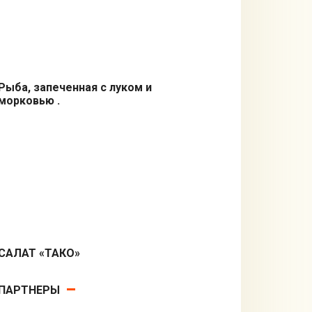
Рыба, запеченная с луком и
морковью .
Из рыбы
САЛАТ «ТАКО»
Салаты
ПАРТНЕРЫ