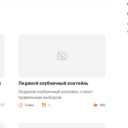
м
Ледяной клубничный коктейль
Ледяной клубничный коктейль станет
правильным выбором
277
5 мин.
1
483