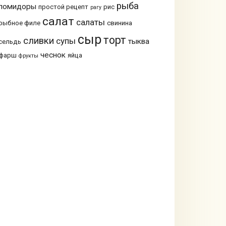
рыба
помидоры
простой рецепт
рис
рагу
салат
салаты
рыбное филе
свинина
сыр
торт
сливки
супы
тыква
сельдь
чеснок
фарш
яйца
фрукты