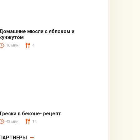
Домашние мюсли с яблоком и
кунжутом
Быстрые рецепты
10 мин.
4
Треска в беконе- рецепт
43 мин.
14
Закуски
ПАРТНЕРЫ