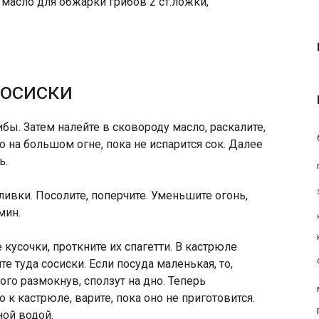
масло для обжарки грибов 2 ст.ложки,
сосиски
бы. Затем налейте в сковороду масло, раскалите,
о на большом огне, пока не испарится сок. Далее
ь.
ливки. Посолите, поперчите. Уменьшите огонь,
мин.
кусочки, проткните их спагетти. В кастрюле
те туда сосиски. Если посуда маленькая, то,
ного размокнув, сползут на дно. Теперь
к кастрюле, варите, пока оно не приготовится.
ной водой.