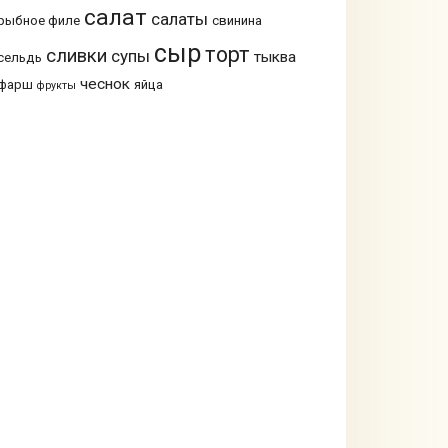
салат
салаты
рыбное филе
свинина
сыр
торт
сливки
супы
тыква
сельдь
чеснок
фарш
яйца
фрукты