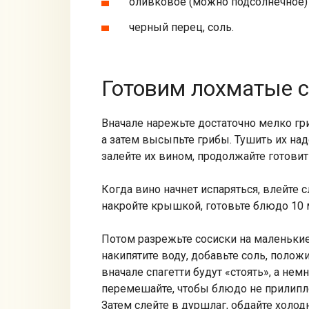
оливковое (можно подсолнечное) 
черный перец, соль.
Готовим лохматые 
Вначале нарежьте достаточно мелко гри
а затем высыпьте грибы. Тушить их над
залейте их вином, продолжайте готовит
Когда вино начнет испаряться, влейте с
накройте крышкой, готовьте блюдо 10 
Потом разрежьте сосиски на маленькие 
накипятите воду, добавьте соль, положи
вначале спагетти будут «стоять», а нем
перемешайте, чтобы блюдо не прилипло 
Затем слейте в дуршлаг, обдайте холод