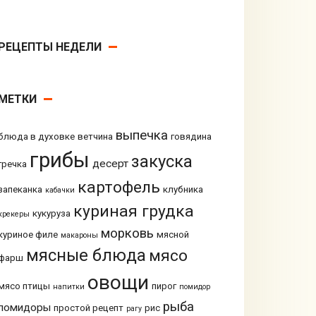
РЕЦЕПТЫ НЕДЕЛИ
МЕТКИ
выпечка
блюда в духовке
ветчина
говядина
грибы
закуска
десерт
гречка
картофель
запеканка
клубника
кабачки
куриная грудка
кукуруза
крекеры
морковь
куриное филе
мясной
макароны
мясные блюда
мясо
фарш
овощи
мясо птицы
пирог
напитки
помидор
рыба
помидоры
простой рецепт
рис
рагу