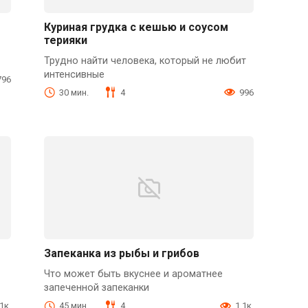
Куриная грудка с кешью и соусом
терияки
Трудно найти человека, который не любит
интенсивные
796
30 мин.
4
996
Запеканка из рыбы и грибов
Что может быть вкуснее и ароматнее
запеченной запеканки
1к.
45 мин.
4
1.1к.