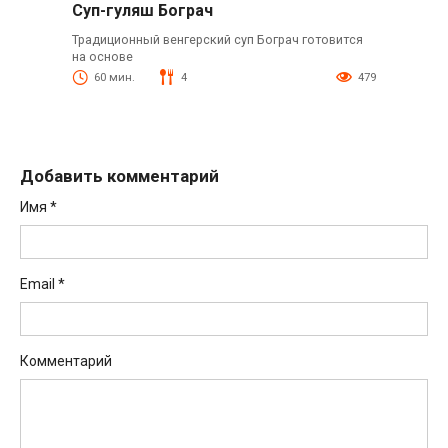
Суп-гуляш Бограч
Традиционный венгерский суп Бограч готовится
на основе
60 мин.
4
479
Добавить комментарий
Имя
*
Email
*
Комментарий