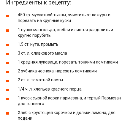
Ингредиенты к рецепту:
450 гр. мускатной тыквы, очистить от кожуры и
порезать на крупные куски
1 пучок мангольда, стебли и листья разделить и
крупно порубить
1,5 ст. нута, промыть
3 ст. л. оливкового масла
1 средняя луковица, порезать тонкими ломтиками
2 зубчика чеснока, нарезать ломтиками
2 ст. л. томатной пасты
1/4 ч. л. хлопьев красного перца
1 кусок сырной корки пармезана, и тертый Пармезан
для топпинга
Хлеб с хрустящей корочкой и дольки лимона, для
подачи