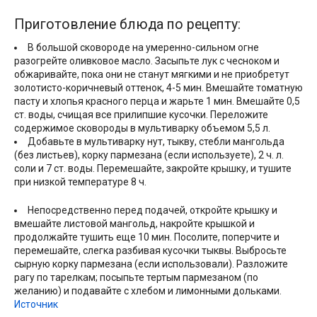
Приготовление блюда по рецепту:
В большой сковороде на умеренно-сильном огне
разогрейте оливковое масло. Засыпьте лук с чесноком и
обжаривайте, пока они не станут мягкими и не приобретут
золотисто-коричневый оттенок, 4-5 мин. Вмешайте томатную
пасту и хлопья красного перца и жарьте 1 мин. Вмешайте 0,5
ст. воды, счищая все прилипшие кусочки. Переложите
содержимое сковороды в мультиварку объемом 5,5 л.
Добавьте в мультиварку нут, тыкву, стебли мангольда
(без листьев), корку пармезана (если используете), 2 ч. л.
соли и 7 ст. воды. Перемешайте, закройте крышку, и тушите
при низкой температуре 8 ч.
Непосредственно перед подачей, откройте крышку и
вмешайте листовой мангольд, накройте крышкой и
продолжайте тушить еще 10 мин. Посолите, поперчите и
перемешайте, слегка разбивая кусочки тыквы. Выбросьте
сырную корку пармезана (если использовали). Разложите
рагу по тарелкам; посыпьте тертым пармезаном (по
желанию) и подавайте с хлебом и лимонными дольками.
Источник