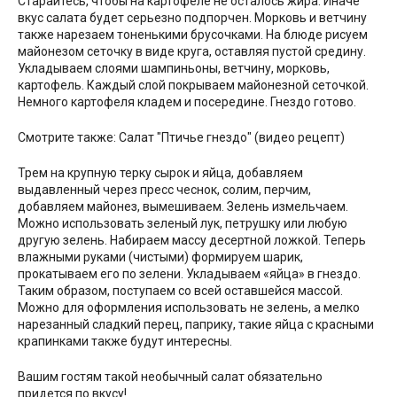
Старайтесь, чтобы на картофеле не осталось жира. Иначе
вкус салата будет серьезно подпорчен. Морковь и ветчину
также нарезаем тоненькими брусочками. На блюде рисуем
майонезом сеточку в виде круга, оставляя пустой средину.
Укладываем слоями шампиньоны, ветчину, морковь,
картофель. Каждый слой покрываем майонезной сеточкой.
Немного картофеля кладем и посередине. Гнездо готово.
Смотрите также: Салат "Птичье гнездо" (видео рецепт)
Трем на крупную терку сырок и яйца, добавляем
выдавленный через пресс чеснок, солим, перчим,
добавляем майонез, вымешиваем. Зелень измельчаем.
Можно использовать зеленый лук, петрушку или любую
другую зелень. Набираем массу десертной ложкой. Теперь
влажными руками (чистыми) формируем шарик,
прокатываем его по зелени. Укладываем «яйца» в гнездо.
Таким образом, поступаем со всей оставшейся массой.
Можно для оформления использовать не зелень, а мелко
нарезанный сладкий перец, паприку, такие яйца с красными
крапинками также будут интересны.
Вашим гостям такой необычный салат обязательно
придется по вкусу!