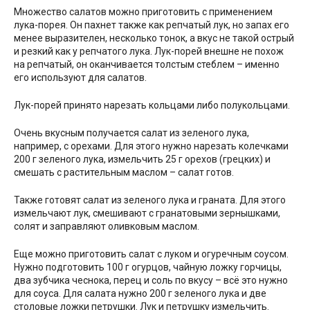
Множество салатов можно приготовить с применением
лука-порея. Он пахнет также как репчатый лук, но запах его
менее выразителен, несколько тонок, а вкус не такой острый
и резкий как у репчатого лука. Лук-порей внешне не похож
на репчатый, он оканчивается толстым стеблем – именно
его используют для салатов.
Лук-порей принято нарезать кольцами либо полукольцами.
Очень вкусным получается салат из зеленого лука,
например, с орехами. Для этого нужно нарезать колечками
200 г зеленого лука, измельчить 25 г орехов (грецких) и
смешать с растительным маслом – салат готов.
Также готовят салат из зеленого лука и граната. Для этого
измельчают лук, смешивают с гранатовыми зернышками,
солят и заправляют оливковым маслом.
Еще можно приготовить салат с луком и огуречным соусом.
Нужно подготовить 100 г огурцов, чайную ложку горчицы,
два зубчика чеснока, перец и соль по вкусу – всё это нужно
для соуса. Для салата нужно 200 г зеленого лука и две
столовые ложки петрушки. Лук и петрушку измельчить.