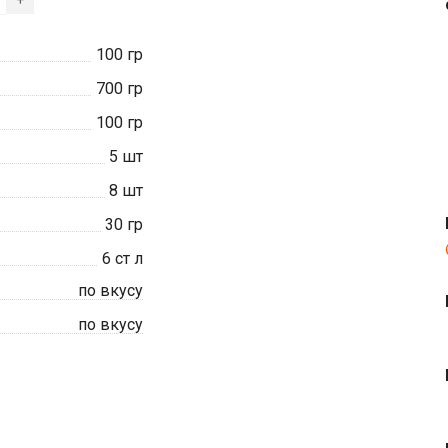
+
100
гр
700
гр
100
гр
5
шт
8
шт
30
гр
6
ст л
по вкусу
по вкусу