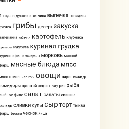
МЕТКИ
выпечка
блюда в духовке
ветчина
говядина
грибы
закуска
десерт
гречка
картофель
запеканка
клубника
кабачки
куриная грудка
кукуруза
крекеры
морковь
куриное филе
мясной
макароны
мясные блюда
мясо
фарш
овощи
мясо птицы
пирог
напитки
помидор
рыба
помидоры
простой рецепт
рис
рагу
салат
салаты
рыбное филе
свинина
сыр
торт
сливки
супы
тыква
сельдь
чеснок
фарш
яйца
фрукты