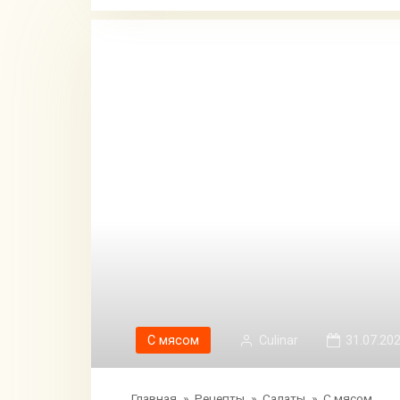
С мясом
Сulinar
31.07.20
Главная
»
Рецепты
»
Салаты
»
С мясом