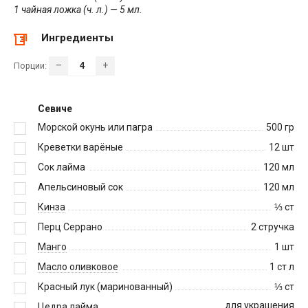
1 чайная ложка (ч. л.) — 5 мл.
Ингредиенты
–
+
Порции:
Севиче
Морской окунь или пагра
500
гр
Креветки варёные
12
шт
Сок лайма
120
мл
Апельсиновый сок
120
мл
Кинза
⅓
ст
Перц Серрано
2
стручка
Манго
1
шт
Масло оливковое
1
ст л
Красный лук (маринованный)
⅓
ст
для украшения
Цедра лайма