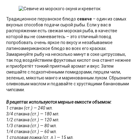
Традиционное перуанское блюдо
севиче
– один из самых
вкусных способов подачи сырой рыбы. Если у вас в
распоряжении есть свежая морская рыба, в качестве
которой вы не сомневаетесь – это отличный повод
попробовать очень яркое по вкусу и незабываемое
латиноамериканское блюдо во всех его красках.
Замаринуйте рыбу на несколько минут в соке цитрусовых,
так под воздействием фруктовых кислот она станет нежнее
и приобретёт тонкий приятный аромат и вкус. Затем
смешайте с подкопчёнными помидорами, перцем чили,
зеленью, мякотью манго и маринованным луком. Сбрызните
оливковым маслом и подавайте с хрустящими банановыми
чипсами.
В рецептах используются мерные емкости объемом:
1 стакан (ст.) — 240 мл.
3/4 стакана (ст.) — 180 мл.
1/2 стакана (ст.) — 120 мл.
1/3 стакана (ст.) — 80 мл.
1/4 стакана (ст.) — 60 мл.
1 столовая ложка (ст. л.) — 15 мл.