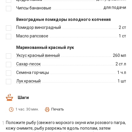
для подачи
Чипсы банановые
Виноградные помидоры холодного копчения
Помидор виноградный
2
ст
Масло рапсовое
1
ст
Маринованный красный лук
Уксус красный винный
260
мл
Сахар-песок
2
ст л
Семена горчицы
1
ч л
Лук красный
1
шт
Шаги
1 час. 30 мин.
Печать
Положите рыбу (свежего морского окуня или розового пагра,
кожу снимите, рыбу разрежьте вдоль пополам, затем