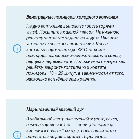
Виноградные помидоры холодного копчения
На дно коптильни выложите горсть горячих
углей. Посыпьте их щепой гикори. На нижнюю
решётку поставьте поднос со льдом. Над ним
установите решётку для копчения. Когда
коптильня прогреется до 38°С, полейте
помидоры рапсовым маслом, посыпьте солью,
перцем и перемешайте. Положите их на верхнюю
решётку, закройте коптильню и коптите
помидоры 10 – 20 минут, в зависимости от того,
насколько копчёные вам нравятся.
Маринованный красный лук
В небольшой кастрюле смешайте уксус, сахар,
семена горчицы и 1 ст. л. соли. Доведите до
кипения и варите 1 минуту, пока соль и сахар
полностью не растворятся. Перелейте в