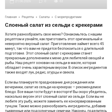
21.06.2026
0
63
Главная
»
Рецепты
»
Салаты
»
С морепродуктами
Слоеный салат из сельди с крекерами
Хотите разнообразить свое меню? Ознакомьтесь с нашим
рецептом и узнайте, как приготовить этот оригинальный и
невероятно вкусный салат. Приготовление займет всего 45
минут, так что вам не придется беспокоиться о длительной
подготовке.
Этот слоеный салат с крекерами станет
прекрасным дополнением к меню для любителей овощей и
рыбы. Наш рецепт основан на сельди в масле, которая
обладает очень характерным вкусом. В список ингредиентов
также входят лук, редис, огурцы и свекла.
Если вы планируете празднование дня рождения или
вечеринки, салат из сельди на крекерах — рекомендемое
блюдо. Все ваши гости будут в восторге! Вы скоро убедитесь,
насколько вкусен этот слоеный салат из сельди. Если вы не
любите эту рыбу, можете заменить ее консервированным
тунцом. Также можно разнообразить ингредиенты, добавив
тыквенные или подсолнечные семечки. Наконец, поделитесь