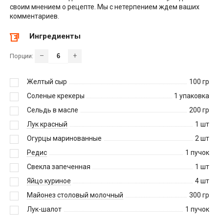
своим мнением о рецепте. Мы с нетерпением ждем ваших
комментариев.
Ингредиенты
–
+
Порции:
Желтый сыр
100
гр
Соленые крекеры
1
упаковка
Сельдь в масле
200
гр
Лук красный
1
шт
Огурцы маринованные
2
шт
Редис
1
пучок
Свекла запеченная
1
шт
Яйцо куриное
4
шт
Майонез столовый молочный
300
гр
Лук-шалот
1
пучок