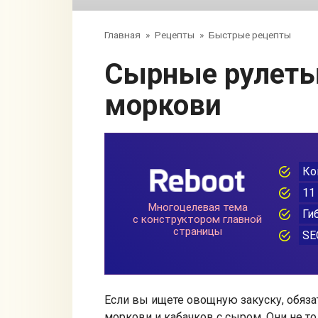
Главная
»
Рецепты
»
Быстрые рецепты
Сырные рулеты из кабачков и
моркови
Если вы ищете овощную закуску, обяза
моркови и кабачков с сыром. Они не то