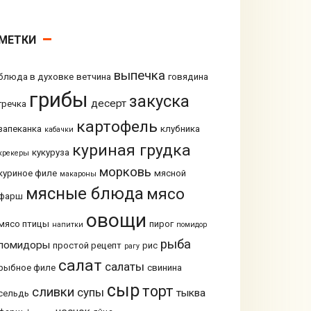
МЕТКИ
выпечка
блюда в духовке
ветчина
говядина
грибы
закуска
десерт
гречка
картофель
запеканка
клубника
кабачки
куриная грудка
кукуруза
крекеры
морковь
куриное филе
мясной
макароны
мясные блюда
мясо
фарш
овощи
мясо птицы
пирог
напитки
помидор
рыба
помидоры
простой рецепт
рис
рагу
салат
салаты
рыбное филе
свинина
сыр
торт
сливки
супы
тыква
сельдь