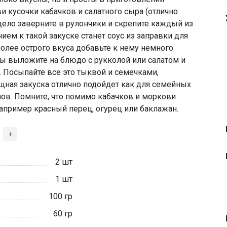
и кусочки кабачков и салатного сыра (отлично
 дело заверните в рулончики и скрепите каждый из
ем к такой закуске станет соус из заправки для
более острого вкуса добавьте к нему немного
ты выложите на блюдо с рукколой или салатом и
 Посыпайте все это тыквой и семечками,
щная закуска отлично подойдет как для семейных
нов. Помните, что помимо кабачков и моркови
апример красный перец, огурец или баклажан.
+
2
шт
1
шт
100
гр
60
гр