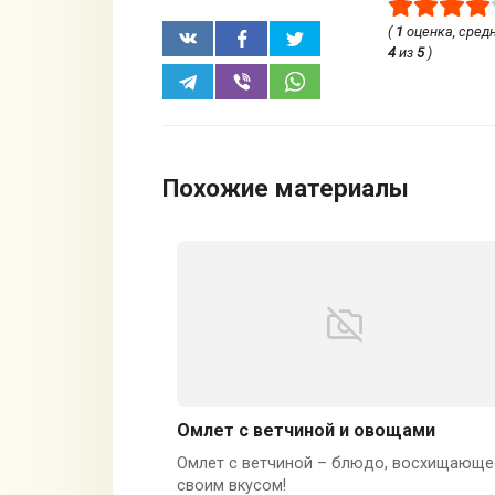
(
1
оценка, сред
4
из
5
)
Похожие материалы
Омлет с ветчиной и овощами
Омлет с ветчиной – блюдо, восхищающе
своим вкусом!