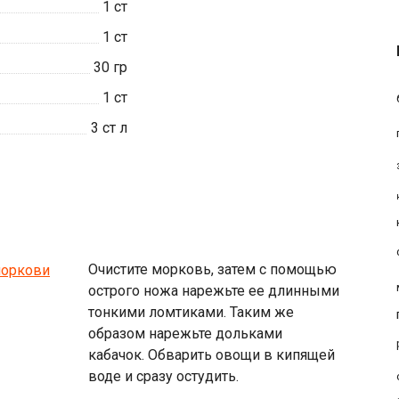
1
ст
1
ст
30
гр
1
ст
3
ст л
Очистите морковь, затем с помощью
острого ножа нарежьте ее длинными
тонкими ломтиками. Таким же
образом нарежьте дольками
кабачок. Обварить овощи в кипящей
воде и сразу остудить.