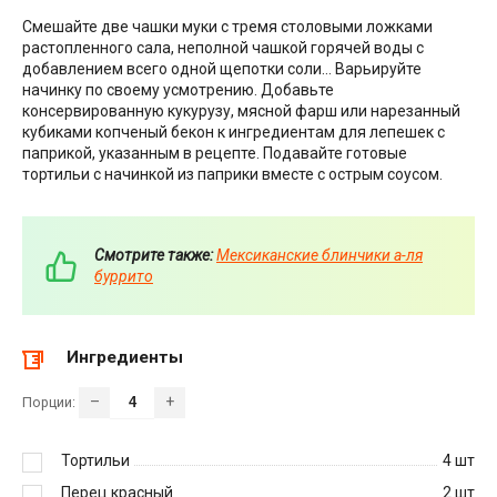
Смешайте две чашки муки с тремя столовыми ложками
растопленного сала, неполной чашкой горячей воды с
добавлением всего одной щепотки соли… Варьируйте
начинку по своему усмотрению. Добавьте
консервированную кукурузу, мясной фарш или нарезанный
кубиками копченый бекон к ингредиентам для лепешек с
паприкой, указанным в рецепте. Подавайте готовые
тортильи с начинкой из паприки вместе с острым соусом.
Смотрите также:
Мексиканские блинчики а-ля
буррито
Ингредиенты
–
+
Порции:
Тортильи
4
шт
Перец красный
2
шт