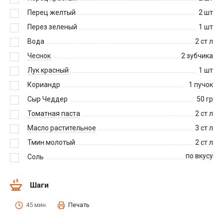
Перец желтый
2
шт
Перез зеленый
1
шт
Вода
2
ст л
Чеснок
2
зубчика
Лук красный
1
шт
Кориандр
1
пучок
Сыр Чеддер
50
гр
Томатная паста
2
ст л
Масло растительное
3
ст л
Тмин молотый
2
ст л
по вкусу
Соль
Шаги
45 мин.
Печать