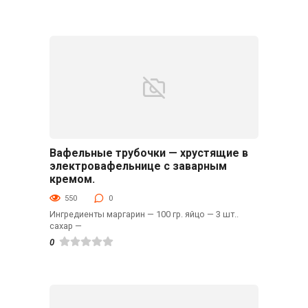
Вафельные трубочки — хрустящие в
Десерты
электровафельнице с заварным
кремом.
550
0
Ингредиенты маргарин — 100 гр. яйцо — 3 шт..
сахар —
0