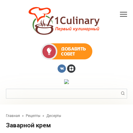
Перейти
к
контенту
Поиск:
Главная
»
Рецепты
»
Десерты
Заварной крем