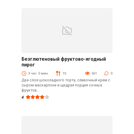
Безглютеновый фруктово-ягодный
Выпечка
пирог
3 час. 0 мин.
10
561
0
Два слоя шоколадного торта, сливочный крем с
сыром маскарпоне и щедрая порция сочных
фруктов…
4