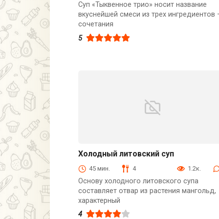
Суп «Тыквенное трио» носит название
вкуснейшей смеси из трех ингредиентов 
сочетания
5
Холодный литовский суп
Первые блюда
45 мин.
4
1.2к.
Основу холодного литовского супа
составляет отвар из растения мангольд,
характерный
4