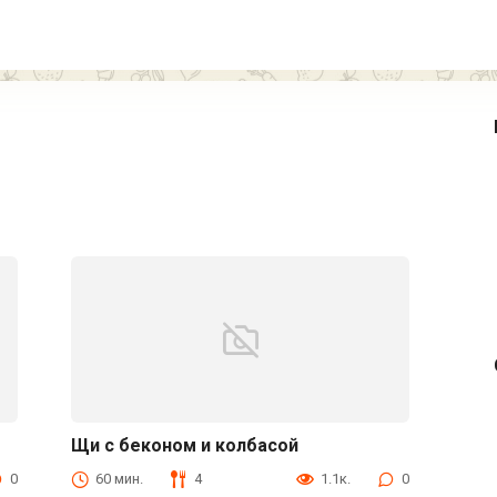
Щи с беконом и колбасой
Первые блюда
0
60 мин.
4
1.1к.
0