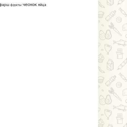
чеснок
фарш
яйца
фрукты