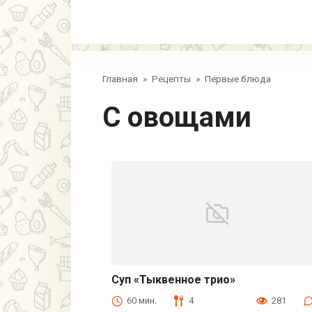
Главная
»
Рецепты
»
Первые блюда
С овощами
Суп «Тыквенное трио»
Первые блюда
60 мин.
4
281