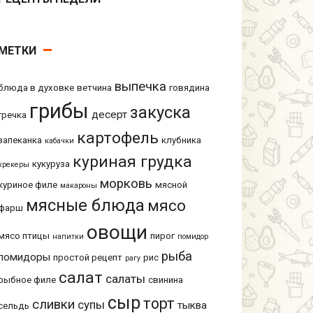
МЕТКИ
выпечка
блюда в духовке
ветчина
говядина
грибы
закуска
десерт
гречка
картофель
запеканка
клубника
кабачки
куриная грудка
кукуруза
крекеры
морковь
куриное филе
мясной
макароны
мясные блюда
мясо
фарш
овощи
мясо птицы
пирог
напитки
помидор
рыба
помидоры
простой рецепт
рис
рагу
салат
салаты
рыбное филе
свинина
сыр
торт
сливки
супы
тыква
сельдь