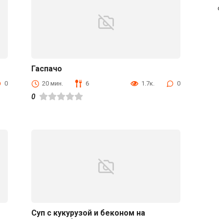
Гаспачо
Первые блюда
0
20 мин.
6
1.7к.
0
0
Суп с кукурузой и беконом на