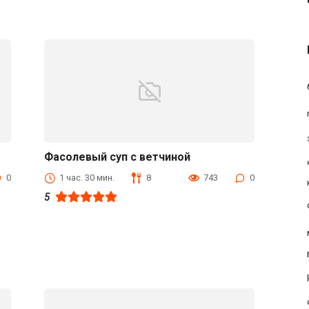
Фасолевый суп с ветчиной
Первые блюда
0
1 час. 30 мин.
8
743
0
5