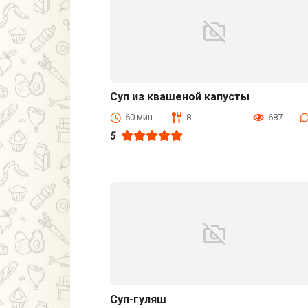
Суп из квашеной капусты
Первые блюда
60 мин.
8
687
5
Суп-гуляш