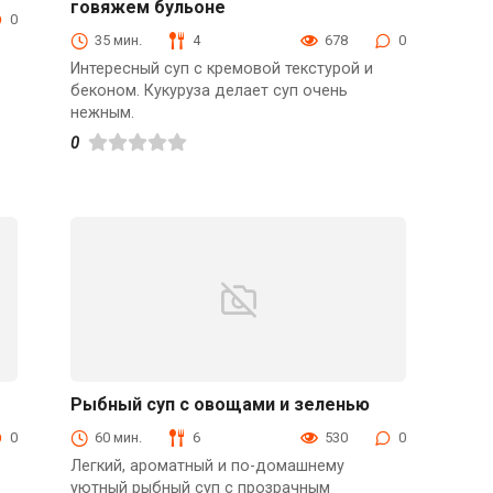
говяжем бульоне
Первые блюда
0
35 мин.
4
678
0
Интересный суп с кремовой текстурой и
беконом. Кукуруза делает суп очень
нежным.
0
Рыбный суп с овощами и зеленью
Из рыбы
0
60 мин.
6
530
0
Легкий, ароматный и по-домашнему
уютный рыбный суп с прозрачным