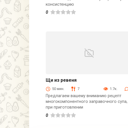
консистенцию
0
Щи из ревеня
Первые блюда
50 мин.
7
1.7к.
Предлагаем вашему вниманию рецепт
многокомпонентного заправочного супа,
при приготовлении
0