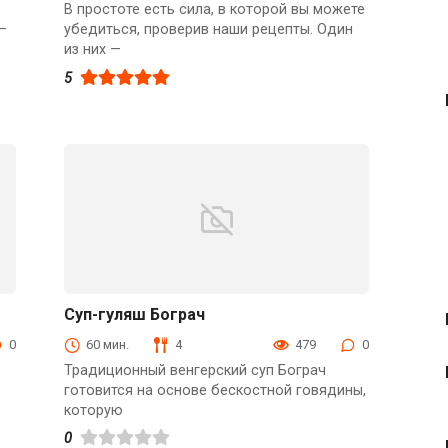
В простоте есть сила, в которой вы можете
—
убедиться, проверив наши рецепты. Один
из них —
5
Суп-гуляш Бограч
Первые блюда
0
60 мин.
4
479
0
Традиционный венгерский суп Бограч
готовится на основе бескостной говядины,
которую
0