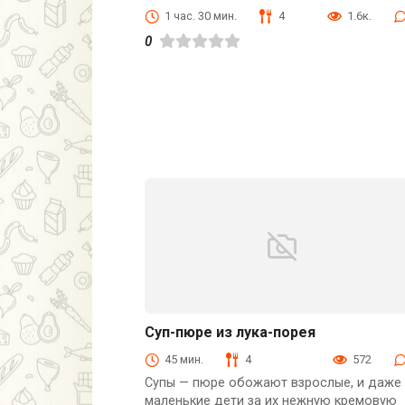
Первые блюда
1 час. 30 мин.
4
1.6к.
0
Суп-пюре из лука-порея
Первые блюда
45 мин.
4
572
Супы — пюре обожают взрослые, и даже
маленькие дети за их нежную кремовую