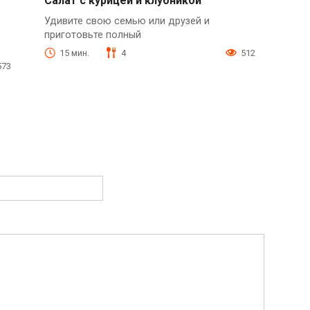
Салат с курицей и клубникой
Удивите свою семью или друзей и
приготовьте полный
15 мин.
4
512
573