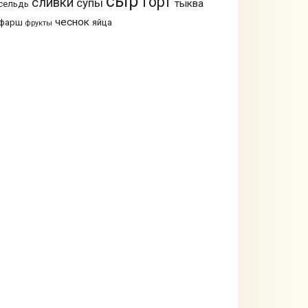
сыр
торт
сливки
супы
тыква
сельдь
чеснок
фарш
яйца
фрукты