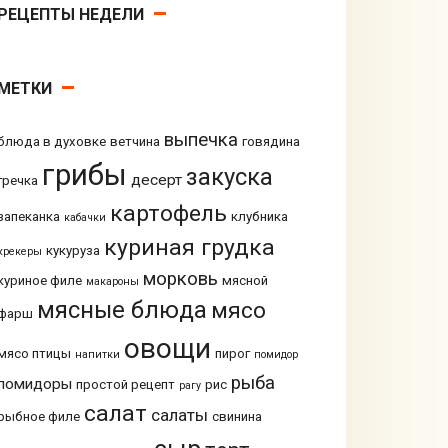
РЕЦЕПТЫ НЕДЕЛИ
МЕТКИ
выпечка
блюда в духовке
ветчина
говядина
грибы
закуска
десерт
гречка
картофель
запеканка
клубника
кабачки
куриная грудка
кукуруза
крекеры
морковь
куриное филе
мясной
макароны
мясные блюда
мясо
фарш
овощи
мясо птицы
пирог
напитки
помидор
рыба
помидоры
простой рецепт
рис
рагу
салат
салаты
рыбное филе
свинина