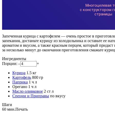
Запеченная курица с картофелем — очень простое в приготовлен
запекания, достаньте курицу из холодильника и оставьте ее 
ароматом и вкусом, а также красным перцем, который придаст к
за несколько минут до окончания приготовления смажьте куриц
Ингредиенты
Порции:
–
+
Курица
1.5
кг
Картофель
800
гр
Паприка
1
ч л
Орегано
1
ч л
Масло оливковое
2
ст л
Специи и Приправы
по вкусу
Шаги
60 мин.
Печать