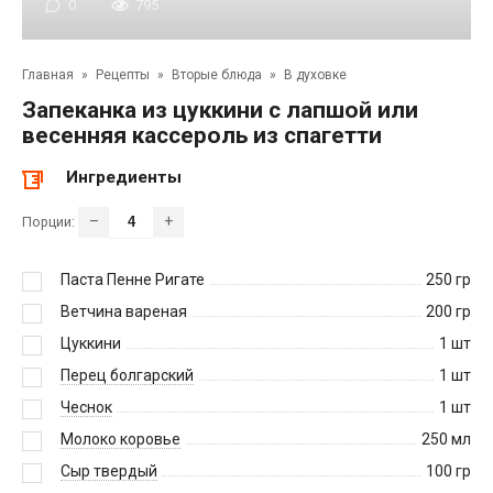
0
795
Главная
»
Рецепты
»
Вторые блюда
»
В духовке
Запеканка из цуккини с лапшой или
весенняя кассероль из спагетти
Ингредиенты
–
+
Порции:
Паста Пенне Ригате
250
гр
Ветчина вареная
200
гр
Цуккини
1
шт
Перец болгарский
1
шт
Чеснок
1
шт
Молоко коровье
250
мл
Сыр твердый
100
гр