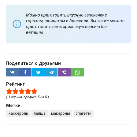
Можно приготовить вкусную запеканку с
горохом, шпинатом и брокколи. Вы также можете
приготовить вегетарианскую версию без
ветчины.
Поделиться с друзьями
Рейтинг
(
1
оценка, среднее
5
из
5
)
Метки:
кассероль
лапша
макароны
спагетти