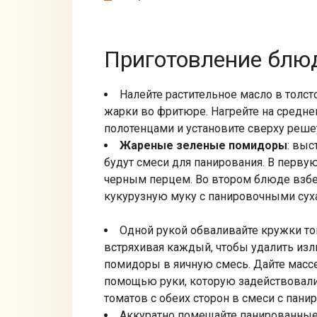
Приготовление блюд
Налейте растительное масло в толс
жарки во фритюре. Нагрейте на средне
полотенцами и установите сверху реше
Жареные зеленые помидоры
: выс
будут смеси для панирования. В перву
черным перцем. Во втором блюде взбе
кукурузную муку с панировочными сух
Одной рукой обваливайте кружки том
встряхивая каждый, чтобы удалить изли
помидоры в яичную смесь. Дайте массе
помощью руки, которую задействовали
томатов с обеих сторон в смеси с пан
Аккуратно помещайте панированные