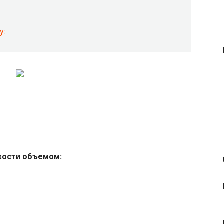
у:
кости объемом: