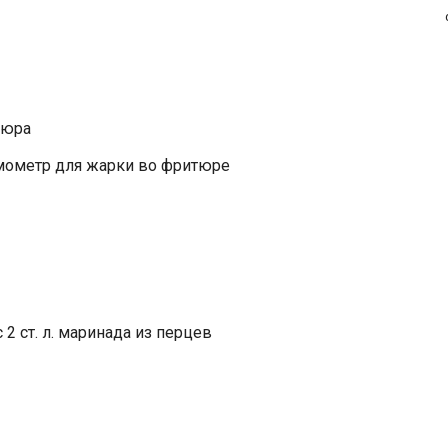
тюра
рмометр для жарки во фритюре
 2 ст. л. маринада из перцев