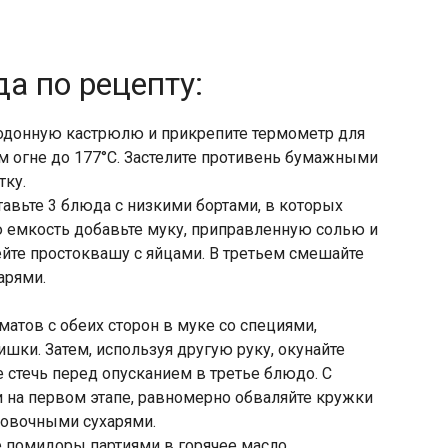
а по рецепту:
тодонную кастрюлю и прикрепите термометр для
м огне до 177°С. Застелите противень бумажными
тку.
тавьте 3 блюда с низкими бортами, в которых
ю емкость добавьте муку, приправленную солью и
йте простоквашу с яйцами. В третьем смешайте
арями.
атов с обеих сторон в муке со специями,
шки. Затем, используя другую руку, окунайте
 стечь перед опусканием в третье блюдо. С
 на первом этапе, равномерно обваляйте кружки
ировочными сухарями.
 помидоры партиями в горячее масло.