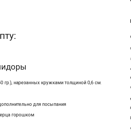
пту:
мидоры
 гр.), нарезанных кружками толщиной 0,6 см.
е дополнительно для посыпания
 перца горошком