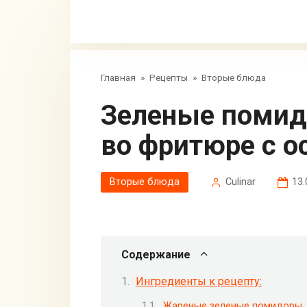
Главная
»
Рецепты
»
Вторые блюда
Зеленые помидоры, обжаренные
во фритюре с 
Вторые блюда
Сulinar
13.
Содержание
Ингредиенты к рецепту:
Жареные зеленые помидоры