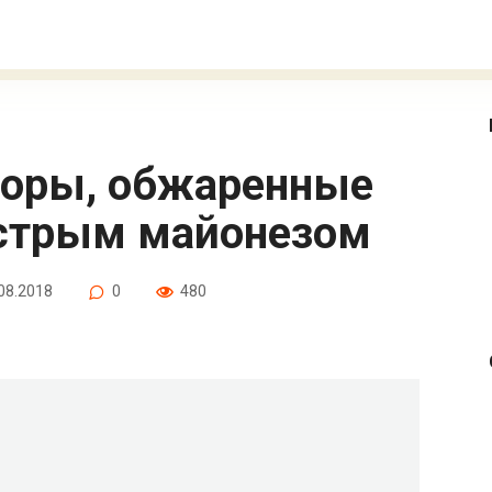
острым майонезом
08.2018
0
480