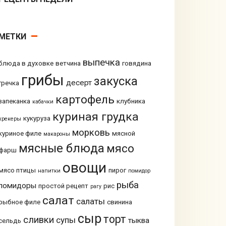
МЕТКИ
выпечка
блюда в духовке
ветчина
говядина
грибы
закуска
десерт
гречка
картофель
запеканка
клубника
кабачки
куриная грудка
кукуруза
крекеры
морковь
куриное филе
мясной
макароны
мясные блюда
мясо
фарш
овощи
мясо птицы
пирог
напитки
помидор
рыба
помидоры
простой рецепт
рис
рагу
салат
салаты
рыбное филе
свинина
сыр
торт
сливки
супы
тыква
сельдь