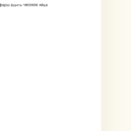
чеснок
фарш
яйца
фрукты