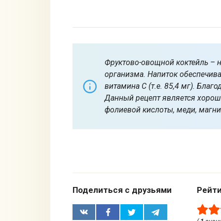
Фруктово-овощной коктейль – 
организма. Напиток обеспечив
витамина С (т.е. 85,4 мг). Бл
Данный рецепт является хороши
фолиевой кислоты, меди, магни
Поделиться с друзьями
Рейт