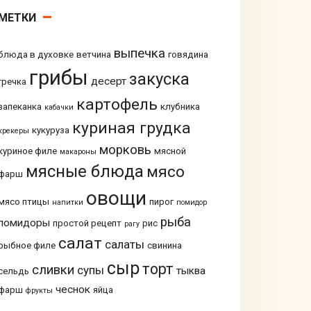
МЕТКИ
выпечка
блюда в духовке
ветчина
говядина
грибы
закуска
десерт
гречка
картофель
запеканка
клубника
кабачки
куриная грудка
кукуруза
крекеры
морковь
куриное филе
мясной
макароны
мясные блюда
мясо
фарш
овощи
мясо птицы
пирог
напитки
помидор
рыба
помидоры
простой рецепт
рис
рагу
салат
салаты
рыбное филе
свинина
сыр
торт
сливки
супы
тыква
сельдь
чеснок
фарш
яйца
фрукты