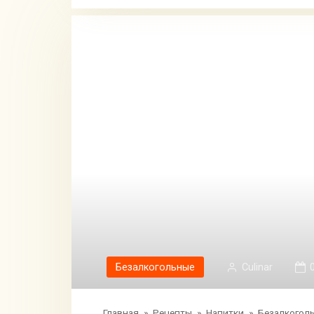
Безалкогольные
Сulinar
Главная
»
Рецепты
»
Напитки
»
Безалкогол