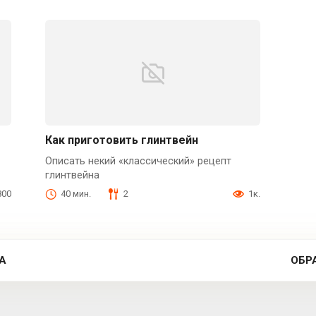
Как приготовить глинтвейн
Описать некий «классический» рецепт
глинтвейна
800
40 мин.
2
1к.
А
ОБР