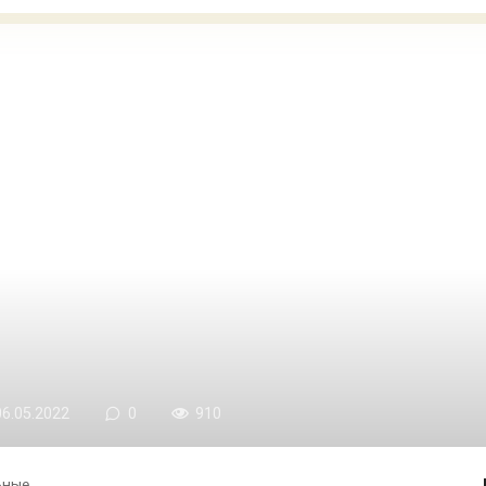
06.05.2022
0
910
ьные