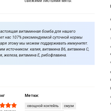
свежими листьями мяты.
настоящая витаминная бомба для нашего
ает нас 107% рекомендуемой суточной нормы
агодаря этому мы можем поддерживать иммунитет.
м источником: калия, витамина В6, витамина С,
я, железа, витамина Е, рибофлавина.
инг
Метки:
овощной коктейль
смузи