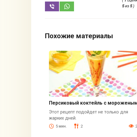
(
1
оценк
5
из
5
)
Похожие материалы
Персиковый коктейль с морожены
Этот рецепт подойдет не только для
жарких дней.
5 мин.
2