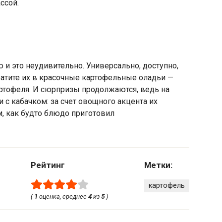
ссой.
и это неудивительно. Универсально, доступно,
атите их в красочные картофельные оладьи —
ртофеля. И сюрпризы продолжаются, ведь на
 с кабачком: за счет овощного акцента их
, как будто блюдо приготовил
Рейтинг
Метки:
картофель
(
1
оценка, среднее
4
из
5
)