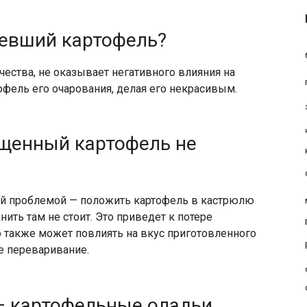
невший картофель?
чества, не оказывает негативного влияния на
офель его очарования, делая его некрасивым.
ищенный картофель не
той проблемой — положить картофель в кастрюлю
нить там не стоит. Это приведет к потере
о также может повлиять на вкус приготовленного
е переваривание.
— картофельные оладьи.