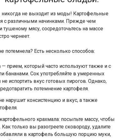
е никогда не выходит из моды! Картофельные
ся с различными начинками. Прежде чем
ли тушеному мясу, сосредоточьтесь на массе
тро чернеет.
не потемнела? Есть несколько способов:
 — прием, который часто используют также и с
ли бананами. Сок употребляйте в умеренных
не испортить вкус готовых пирогов. Однако,
редотвратить потемнение картофеля.
е нарушит консистенцию и вкус, а также
тофеля.
артофельного крахмала: посыпьте массу, чтобы
 Как только вы разогреете сковороду, удалите
 добавляли в картофель большую порцию муки,