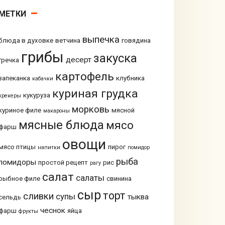
МЕТКИ
выпечка
блюда в духовке
ветчина
говядина
грибы
закуска
десерт
гречка
картофель
запеканка
клубника
кабачки
куриная грудка
кукуруза
крекеры
морковь
куриное филе
мясной
макароны
мясные блюда
мясо
фарш
овощи
мясо птицы
пирог
напитки
помидор
рыба
помидоры
простой рецепт
рис
рагу
салат
салаты
рыбное филе
свинина
сыр
торт
сливки
супы
тыква
сельдь
чеснок
фарш
яйца
фрукты