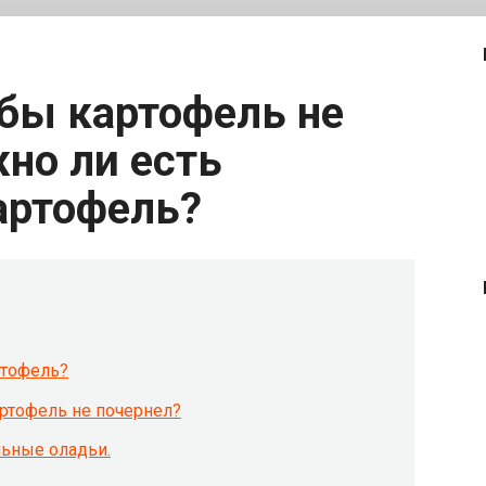
но ли есть
артофель?
ртофель?
артофель не почернел?
льные оладьи.