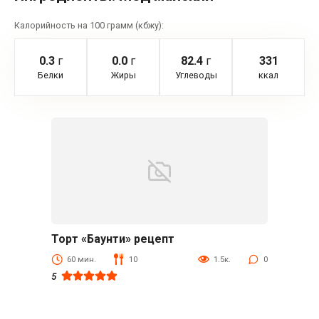
Калорийность на 100 грамм (кбжу):
0.3
г
0.0
г
82.4
г
331
Белки
Жиры
Углеводы
ккал
Торт «Баунти» рецепт
Выпечка
60 мин.
10
1.5к.
0
5