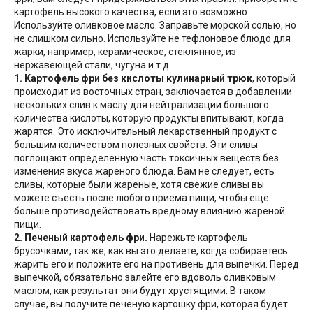
картофель высокого качества, если это возможно.
Используйте оливковое масло. Заправьте морской солью, но
не слишком сильно. Используйте не тефлоновое блюдо для
жарки, например, керамическое, стеклянное, из
нержавеющей стали, чугуна и т.д.
1. Картофель фри без кислоты кулинарный трюк
, который
происходит из восточных стран, заключается в добавлении
нескольких слив к маслу для нейтрализации большого
количества кислоты, которую продукты впитывают, когда
жарятся. Это исключительный лекарственный продукт с
большим количеством полезных свойств. Эти сливы
поглощают определенную часть токсичных веществ без
изменения вкуса жареного блюда. Вам не следует, есть
сливы, которые были жареные, хотя свежие сливы вы
можете съесть после любого приема пищи, чтобы еще
больше противодействовать вредному влиянию жареной
пищи.
2. Печеный картофель фри.
Нарежьте картофель
брусочками, так же, как вы это делаете, когда собираетесь
жарить его и положите его на противень для выпечки. Перед
выпечкой, обязательно залейте его вдоволь оливковым
маслом, как результат они будут хрустящими. В таком
случае, вы получите печеную картошку фри, которая будет