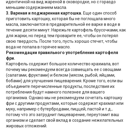
идентичной на вид жареной в сковородке, но с гораздо
меньшим содержанием масла.
3. Вареная и поджаренная картошка.
Еще один способ
приготовить картошку, которая бы не поглощала много
масла, заключается в предварительной ее варке в воде в
течение десяти минут. Нарежьте картофель брусочками, как
для жарки, но перед тем проварите ее, чтобы он потерял
свою твердость. После того, пусть хорошо стечет, чтобы
вода не попала в горячее масло.
Рекомендации правильного употребления картофеля
фри.
Картофель содержит большое количество крахмала, вот
почему мы рекомендуем всегда совмещать ее с овощами
(салатами, фруктами) и белком (мясом, рыбой, яйцами,
бобами) для улучшения пищеварения. Кроме того, если вы
объедините перечисленные продукты, последствия их
потребления будут намного полезнее для вашего
организма. Однако мы не рекомендуем сочетать картошку
фри с другими продуктами, которые содержат крахмал или
муку, например с бутербродами, пиццей, пастой и т.д.,
потому что это затруднит пищеварение, переутомит ваш
организм и сделает свой вклад в создание нежелательных
жировых отложений.