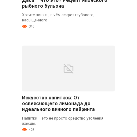
Даси – Что это? Рецепт японского
рыбного бульона
Хотите понять, в чём секрет глубокого,
насыщенного
345
Искусство напитков: От
освежающего лимонада до
идеального винного пейринга
Напитки – это не просто средство утоления
жажды.
425