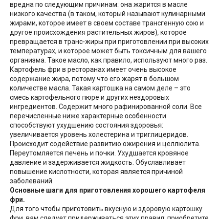
вредна по следующим причинам: она жарится в масле
низкого качества (в таком, который называют кулинарными
жирами, которое имеет в своем составе трансгенную сою и
другое происхождения растительных жиров), которое
превращается в транс-жиры при приготовлении при высоких
температурах, и которое может быть токсичным для вашего
организма. Такое масло, как правило, используют много раз.
Картофель фри в ресторанах имеет очень высокое
содержание жира, потому что его жарят в большом
количестве масла. Такая картошка на самом деле – это
смесь картофельного пюре и других нездоровых
ингредиентов. Содержит много рафинированной соли. Все
перечисленные ниже характерные особенности
способствуют ухудшению состояния здоровья:
увеличивается уровень холестерина и триглицеридов.
Происходит содействие развитию ожирения и целлюлита.
Переутомляется печень и почки. Ухудшается кровяное
давление и задерживается жидкость. Обуславливает
повышение кислотности, которая является причиной
заболеваний.
Основные шаги для приготовления хорошего картофеля
фри.
Для того чтобы приготовить вкусную и здоровую картошку
фри, вам следует придерживаться этих правил: приобретите