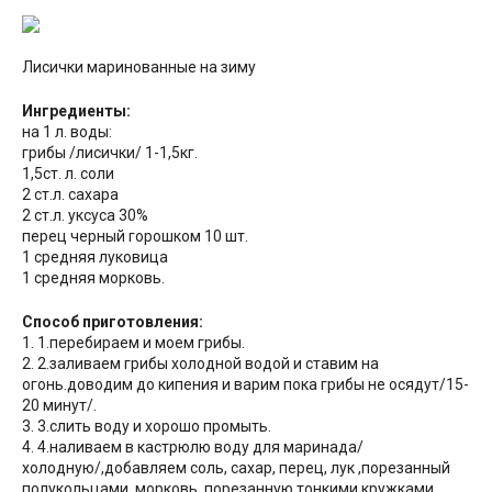
Лисички маринованные на зиму
Ингредиенты:
на 1 л. воды:
грибы /лисички/ 1-1,5кг.
1,5ст. л. соли
2 ст.л. сахара
2 ст.л. уксуса 30%
перец черный горошком 10 шт.
1 средняя луковица
1 средняя морковь.
Способ приготовления:
1. 1.перебираем и моем грибы.
2. 2.заливаем грибы
холодной водой и ставим на
огонь.доводим до кипения и варим пока грибы не осядут/15-
20 минут/.
3. 3.слить воду и хорошо промыть.
4. 4.наливаем в кастрюлю воду для маринада/
холодную/,добавляем соль, сахар, перец, лук ,порезанный
полукольцами, морковь, порезанную тонкими кружками,