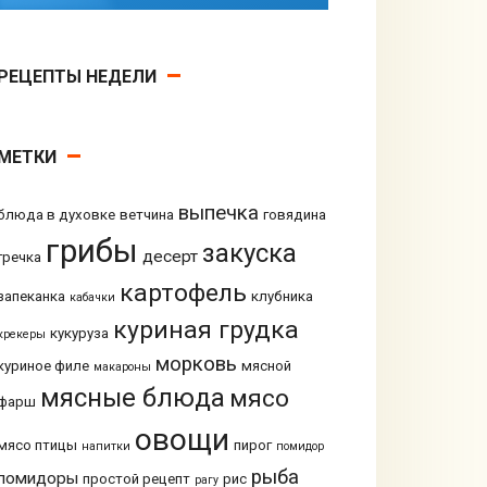
РЕЦЕПТЫ НЕДЕЛИ
МЕТКИ
выпечка
блюда в духовке
ветчина
говядина
грибы
закуска
десерт
гречка
картофель
запеканка
клубника
кабачки
куриная грудка
кукуруза
крекеры
морковь
куриное филе
мясной
макароны
мясные блюда
мясо
фарш
овощи
мясо птицы
пирог
напитки
помидор
рыба
помидоры
простой рецепт
рис
рагу