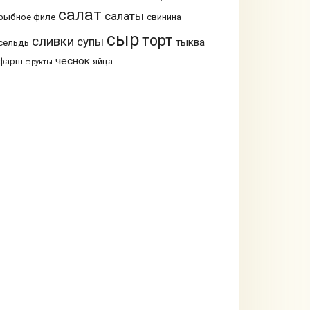
салат
салаты
рыбное филе
свинина
сыр
торт
сливки
супы
тыква
сельдь
чеснок
фарш
яйца
фрукты