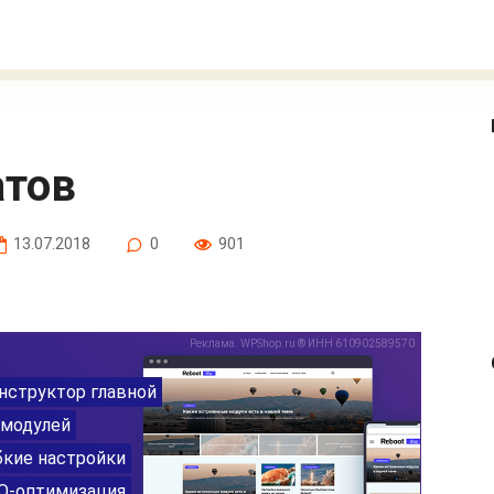
атов
13.07.2018
0
901