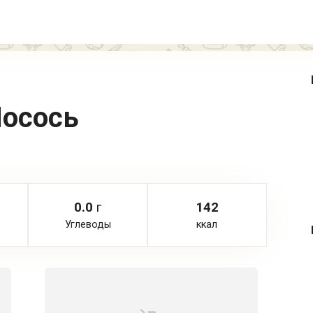
осось
0.0
г
142
Углеводы
ккал