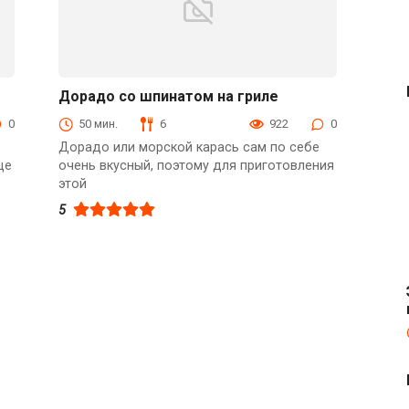
Дорадо со шпинатом на гриле
Из рыбы
0
50 мин.
6
922
0
Дорадо или морской карась сам по себе
ще
очень вкусный, поэтому для приготовления
этой
5