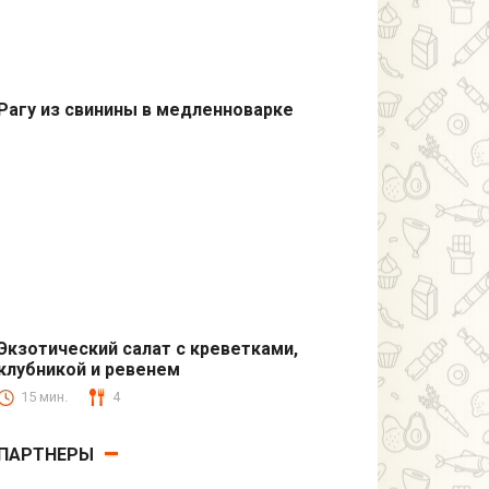
Рагу из свинины в медленноварке
Первые блюда
Экзотический салат с креветками,
клубникой и ревенем
Быстрые рецепты
15 мин.
4
ПАРТНЕРЫ