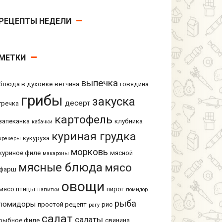
РЕЦЕПТЫ НЕДЕЛИ
МЕТКИ
выпечка
блюда в духовке
ветчина
говядина
грибы
закуска
десерт
гречка
картофель
запеканка
клубника
кабачки
куриная грудка
кукуруза
крекеры
морковь
куриное филе
мясной
макароны
мясные блюда
мясо
фарш
овощи
мясо птицы
пирог
напитки
помидор
рыба
помидоры
простой рецепт
рис
рагу
салат
салаты
рыбное филе
свинина