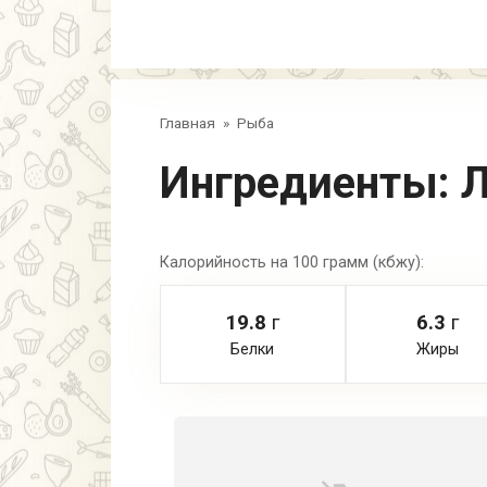
Главная
»
Рыба
Ингредиенты:
Л
Калорийность на 100 грамм (кбжу):
19.8
г
6.3
г
Белки
Жиры