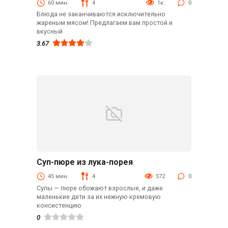
60 мин.
4
1к.
0
Блюда не заканчиваются исключительно
жареным мясом! Предлагаем вам простой и
вкусный
3.67
Суп-пюре из лука-порея
Первые блюда
45 мин.
4
572
0
Супы — пюре обожают взрослые, и даже
маленькие дети за их нежную кремовую
консистенцию
0