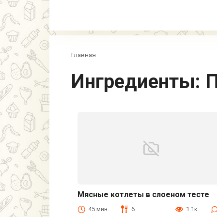
Главная
Ингредиенты:
П
Мясные котлеты в слоеном тесте
Быстрые рецепты
45 мин.
6
1.1к.