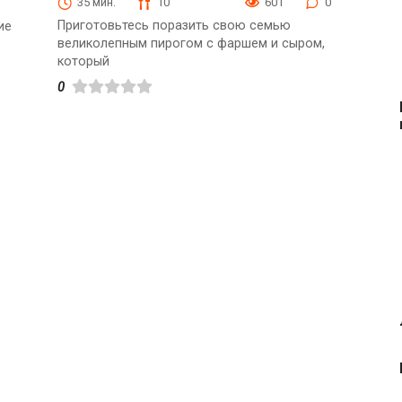
35 мин.
10
601
0
Приготовьтесь поразить свою семью
ие
великолепным пирогом с фаршем и сыром,
который
0