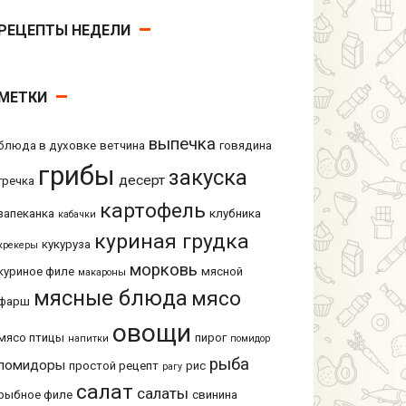
РЕЦЕПТЫ НЕДЕЛИ
МЕТКИ
выпечка
блюда в духовке
ветчина
говядина
грибы
закуска
десерт
гречка
картофель
запеканка
клубника
кабачки
куриная грудка
кукуруза
крекеры
морковь
куриное филе
мясной
макароны
мясные блюда
мясо
фарш
овощи
мясо птицы
пирог
напитки
помидор
рыба
помидоры
простой рецепт
рис
рагу
салат
салаты
рыбное филе
свинина