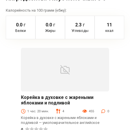
Калорийность на 100 грамм (кбжу):
0.0
г
0.0
г
2.3
г
11
Белки
Жиры
Углеводы
ккал
Корейка в духовке с жареными
Вторые блюда
яблоками и подливой
1 час. 20 мин.
4
455
0
Корейка в духовке с жареными яблоками и
подливой — умопомрачительное английское
0