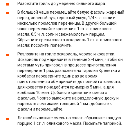
Разожгите гриль до умеренно сильного жара.
В большой чаше перемешайте белую фасоль, жареный
перец, зеленый лук, хересный уксус, 1/4 ч. л. соли и
несколько промолов перечницы. В другой большой
чаше перемешайте креветки с 1 ст. л. оливкового
масла, 0,5 ч. л. соли и свежемолотым перцем.
Сбрызните срезы салата эскариоль 1 ст. л. оливкового
масла; посолите, поперчите.
Разложите на гриле эскариоль, чоризо и креветки.
Эскариоль поджаривайте в течение 2-4 мин., чтобы он
местами чуть пригорел, в процессе приготовления
переверните 1 раз; разложите на тарелки.Креветки и
колбаски переверните один раз во время
приготовления и обжаривайте до полной готовности,
для креветок понадобится примерно 5 мин., а для
колбасок 10 мин. Добавьте креветки к смеси с
фасолью. Чоризо выложите на разделочную доску и
нарежьте ломтиками толщиной 1 см.; добавьте к
фасоли и перемешайте.
Ложкой выложите смесь на салат; сбрызните каждую
порцию 1 ст. л. оливкового масла. Посыпьте паприкой.