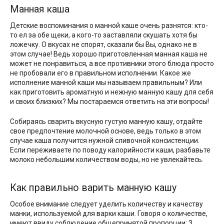
Манная каша
Детские воспоминания о манной каше очень разнятся: кто-
то ел за обе щеки, а кого-то заставляли скушать хотя бы
ложечку. О вкусах не спорят, сказали бы Вы, однако не в
этом случае! Ведь хорошо приготовленная манная каша не
может не понравиться, а все противники этого блюда просто
не пробовали его в правильном исполнении. Какое же
исполнение манной каши мы называем правильным? Или
как приготовить ароматную и нежную манную кашу для себя
и своих близких? Мы постараемся ответить на эти вопросы!
Собираясь сварить вкусную густую манную кашу, отдайте
свое предпочтение молочной основе, ведь только в этом
случае каша получится нужной сливочной консистенции.
Если переживаете по поводу калорийности каши, разбавьте
молоко небольшим количеством воды, но не увлекайтесь.
Как правильно варить манную кашу
Особое внимание следует уделить количеству и качеству
манки, используемой для варки каши. Говоря о количестве,
имеют ввиду соблюдение общепринятой пропорции: 3