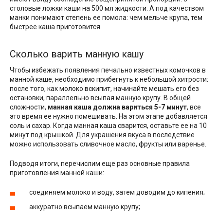
столовые ложки каши на 500 мл жидкости. А под качеством
манки понимают степень ее помола: чем мельче крупа, тем
быстрее каша приготовится.
Сколько варить манную кашу
Чтобы избежать появления печально известных комочков в
манной каше, необходимо прибегнуть к небольшой хитрости:
после того, как молоко вскипит, начинайте мешать его без
остановки, параллельно всыпая манную крупу. В общей
сложности,
манная каша должна вариться 5-7 минут
, все
это время ее нужно помешивать. На этом этапе добавляется
соль и сахар. Когда манная каша сварится, оставьте ее на 10
минут под крышкой. Для украшения вкуса в последствие
можно использовать сливочное масло, фрукты или варенье.
Подводя итоги, перечислим еще раз основные правила
приготовления манной каши:
соединяем молоко и воду, затем доводим до кипения;
аккуратно всыпаем манную крупу;