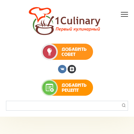
Перейти
к
контенту
Поиск: