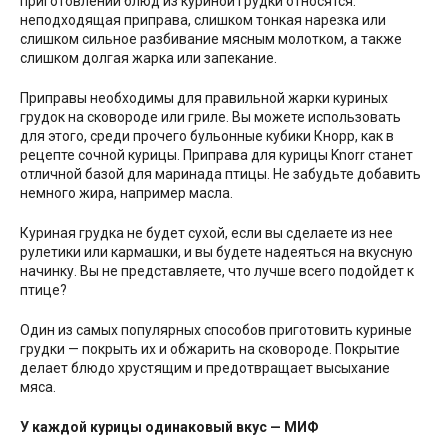
приготовлении блюд из куриной грудки относятся:
неподходящая приправа, слишком тонкая нарезка или
слишком сильное разбивание мясным молотком, а также
слишком долгая жарка или запекание.
Приправы необходимы для правильной жарки куриных
грудок на сковороде или гриле. Вы можете использовать
для этого, среди прочего бульонные кубики Кнорр, как в
рецепте сочной курицы. Приправа для курицы Knorr станет
отличной базой для маринада птицы. Не забудьте добавить
немного жира, например масла.
Куриная грудка не будет сухой, если вы сделаете из нее
рулетики или кармашки, и вы будете надеяться на вкусную
начинку. Вы не представляете, что лучше всего подойдет к
птице?
Один из самых популярных способов приготовить куриные
грудки — покрыть их и обжарить на сковороде. Покрытие
делает блюдо хрустящим и предотвращает высыхание
мяса.
У каждой курицы одинаковый вкус — МИФ