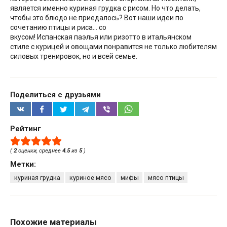
является именно куриная грудка с рисом. Но что делать,
чтобы это блюдо не приедалось? Вот наши идеи по
сочетанию птицы и риса… со
вкусом! Испанская паэлья или ризотто в итальянском
стиле с курицей и овощами понравится не только любителям
силовых тренировок, но и всей семье.
Поделиться с друзьями
Рейтинг
(
2
оценки, среднее
4.5
из
5
)
Метки:
куриная грудка
куриное мясо
мифы
мясо птицы
Похожие материалы