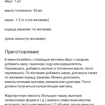
яйцо- 1 шт
масло топленное- 50 мл
какао- 1-2 ст.л (по желанию)
корица, ванилин- по желанию
орехи, изюм (по желанию)
Приготовление:
В емкости взбить с помощью венчика яйцо с сахаром,
добавить муку, гашенную соду или разрыхлитель.
Перемешать, добавить молоко и топленное масло, тесто
перемешать. По желанию добавить какао, для вкуса также
по желанию корицу, ванилин. Можно дополнить
измельченными орехами, изюмом или цукатами. Тесто
должно получиться консистенции сметаны.
Жаропрочную емкость (большую чашку, высокую
силиконовую форму и т.д.) смазать сливочным маслом,
выложить тесто максимум на 1/2 объема, лучше меньше