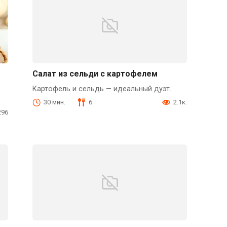
Салат из сельди с картофелем
Картофель и сельдь — идеальный дуэт.
30 мин.
6
2.1к.
296