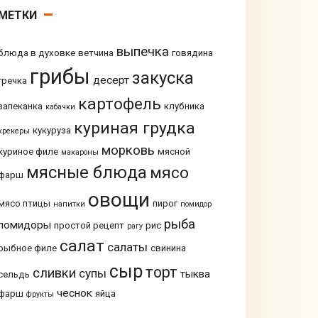
МЕТКИ
выпечка
блюда в духовке
ветчина
говядина
грибы
закуска
десерт
гречка
картофель
запеканка
клубника
кабачки
куриная грудка
кукуруза
крекеры
морковь
куриное филе
мясной
макароны
мясные блюда
мясо
фарш
овощи
мясо птицы
пирог
напитки
помидор
рыба
помидоры
простой рецепт
рис
рагу
салат
салаты
рыбное филе
свинина
сыр
торт
сливки
супы
тыква
сельдь
чеснок
фарш
яйца
фрукты