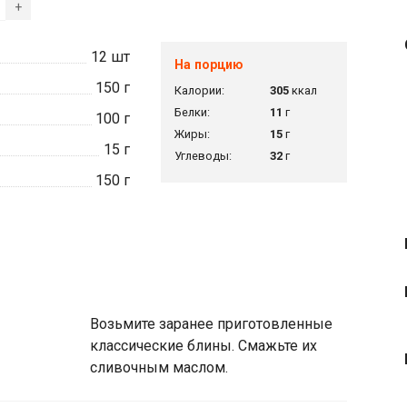
+
12
шт
На порцию
150
г
Калории:
305
ккал
Белки:
11
г
100
г
Жиры:
15
г
15
г
Углеводы:
32
г
150
г
Возьмите заранее приготовленные
классические блины. Смажьте их
сливочным маслом.