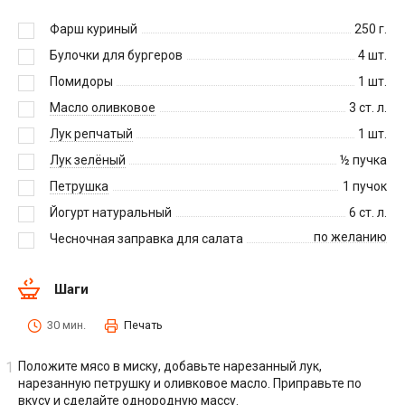
Фарш куриный
250
г.
Булочки для бургеров
4
шт.
Помидоры
1
шт.
Масло оливковое
3
ст. л.
Лук репчатый
1
шт.
Лук зелёный
½
пучка
Петрушка
1
пучок
Йогурт натуральный
6
ст. л.
по желанию
Чесночная заправка для салата
Шаги
30 мин.
Печать
Положите мясо в миску, добавьте нарезанный лук,
нарезанную петрушку и оливковое масло. Приправьте по
вкусу и сделайте однородную массу.