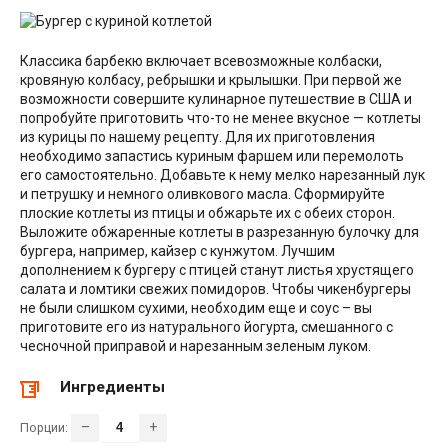
Классика барбекю включает всевозможные колбаски,
кровяную колбасу, ребрышки и крылышки. При первой же
возможности совершите кулинарное путешествие в США и
попробуйте приготовить что-то не менее вкусное — котлеты
из курицы по нашему рецепту. Для их приготовления
необходимо запастись куриным фаршем или перемолоть
его самостоятельно. Добавьте к нему мелко нарезанный лук
и петрушку и немного оливкового масла. Сформируйте
плоские котлеты из птицы и обжарьте их с обеих сторон.
Выложите обжаренные котлеты в разрезанную булочку для
бургера, например, кайзер с кунжутом. Лучшим
дополнением к бургеру с птицей станут листья хрустящего
салата и ломтики свежих помидоров. Чтобы чикенбургеры
не были слишком сухими, необходим еще и соус – вы
приготовите его из натурального йогурта, смешанного с
чесночной приправой и нарезанным зеленым луком.
Ингредиенты
–
+
Порции: