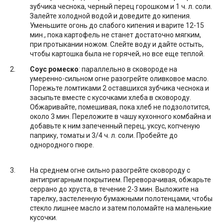
зубчика чеснока, черный перец горошком и 1 ч. л. соли.
Залейте холодной водой и доведите до кипения.
Уменьшите огонь до слабого кипения и варите 12-15
мин., пока картофель не станет достаточно мягким,
при протыкании ножом. Слейте воду и дайте остыть,
чтобы картошка была не горячей, но все еще теплой.
Соус ромеско
: параллельно в сковороде на
умеренно-сильном огне разогрейте оливковое масло.
Порежьте ломтиками 2 оставшихся зубчика чеснока и
засыпьте вместе с кусочками хлеба в сковороду.
Обжаривайте, помешивая, пока хлеб не подзолотится,
около 3 мин. Переложите в чашу кухонного комбайна и
добавьте к ним запеченный перец, уксус, копченую
паприку, томаты и 3/4 ч. л. соли. Пробейте до
однородного пюре.
На среднем огне сильно разогрейте сковороду с
антипригарным покрытием. Переворачивая, обжарьте
серрано до хруста, в течение 2-3 мин. Выложите на
тарелку, застеленную бумажными полотенцами, чтобы
стекло лишнее масло и затем поломайте на маленькие
кусочки.