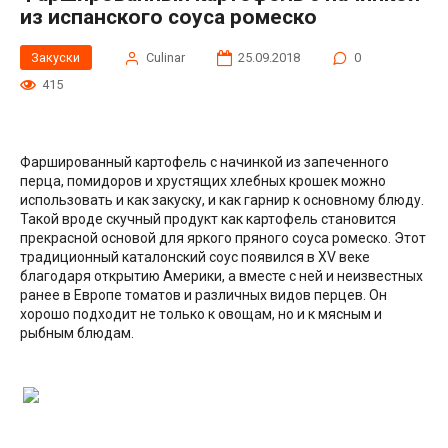
из испанского соуса ромеско
Закуски
Сulinar
25.09.2018
0
415
Фаршированный картофель с начинкой из запеченного
перца, помидоров и хрустящих хлебных крошек можно
использовать и как закуску, и как гарнир к основному блюду.
Такой вроде скучный продукт как картофель становится
прекрасной основой для яркого пряного соуса ромеско. Этот
традиционный каталонский соус появился в XV веке
благодаря открытию Америки, а вместе с ней и неизвестных
ранее в Европе томатов и различных видов перцев. Он
хорошо подходит не только к овощам, но и к мясным и
рыбным блюдам.