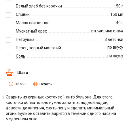
Белый хлеб без корочки
50
г
Сливки
150
мл
Масло сливочное
40
г
на кончике ножа
Мускатный орех
Петрушка
3
веточки
по вкусу
Перец чёрный молотый
по вкусу
Соль
Шаги
35 мин.
Печать
Сварить из куриных косточек 1 литр бульона. Для этого,
косточки обязательно нужно залить холодной водой,
довести до кипения, снять пену и сделать минимальный
огонь. Бульон оставить варится в течении одного часа на
медленном огне.