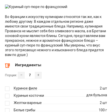
Во Франции к искусству кулинарии относятся так же, как к
любому другому. В каждом отдельном регионе даже
имеются свои традиционные блюда. Например, кулинария
Прованса не мыслит себя без оливкового масла, а в Бретани
основой кухни являются блины. Сегодня, представляем вам
прекрасное, нежное и ароматное французское блюдо –
куриный суп-пюре по французский. Мы уверены, что вкус
этого потрясающе нежного и изысканного блюда придется
вам по душе.)
Ингредиенты
–
+
Порции:
Куриное филе
2
шт
для бульона
Куриные косточки
Желтки вареные
2
шт
Белые грибы
100
г