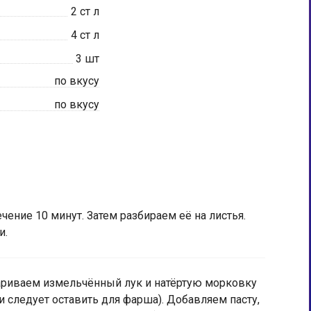
2
ст л
4
ст л
3
шт
по вкусу
по вкусу
чение 10 минут. Затем разбираем её на листья.
и.
риваем измельчённый лук и натёртую морковку
ки следует оставить для фарша). Добавляем пасту,