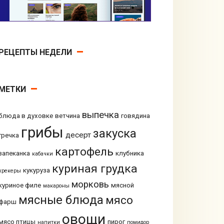
РЕЦЕПТЫ НЕДЕЛИ
МЕТКИ
выпечка
блюда в духовке
ветчина
говядина
грибы
закуска
десерт
гречка
картофель
запеканка
клубника
кабачки
куриная грудка
кукуруза
крекеры
морковь
куриное филе
мясной
макароны
мясные блюда
мясо
фарш
овощи
мясо птицы
пирог
напитки
помидор