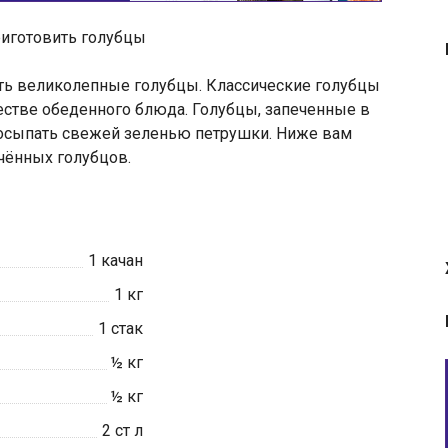
ть великолепные голубцы. Классические голубцы
естве обеденного блюда. Голубцы, запеченные в
посыпать свежей зеленью петрушки. Ниже вам
чённых голубцов.
1
качан
1
кг
1
стак
½
кг
½
кг
2
ст л