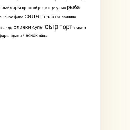
рыба
помидоры
простой рецепт
рис
рагу
салат
салаты
рыбное филе
свинина
сыр
торт
сливки
супы
тыква
сельдь
чеснок
фарш
яйца
фрукты