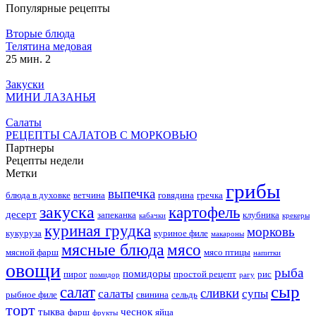
Популярные рецепты
Вторые блюда
Телятина медовая
25 мин.
2
Закуски
МИНИ ЛАЗАНЬЯ
Салаты
РЕЦЕПТЫ САЛАТОВ С МОРКОВЬЮ
Партнеры
Рецепты недели
Метки
грибы
выпечка
блюда в духовке
ветчина
говядина
гречка
закуска
картофель
десерт
запеканка
клубника
кабачки
крекеры
куриная грудка
морковь
кукуруза
куриное филе
макароны
мясные блюда
мясо
мясной фарш
мясо птицы
напитки
овощи
рыба
помидоры
пирог
простой рецепт
рис
помидор
рагу
сыр
салат
сливки
салаты
супы
рыбное филе
свинина
сельдь
торт
тыква
чеснок
фарш
яйца
фрукты