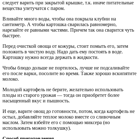
следует варить при закрытой крышке, т.к. иначе питательные
вещества улетучатся с паром.
Вливайте много воды, чтобы она покрыла клубни на
сантиметр. А чтобы картошка сварилась равномерно,
нарезайте ее равными частями. Причем так она сварится чуть
быстрее.
Перед очисткой овоща от кожуры, стоит помыть его, затем
положить в чистую воду. Надо дать ему постоять в воде.
Картошку нужно всегда держать в жидкости.
Чтобы блюдо дольше не портилось, лучше не подсаливайте
его после варки, посолите во время. Также хорошо вскипятите
молоко.
Молодой картофель не берите, желательно использовать
плоды из старого урожая — тогда он приобретет более
насыщенный вкус и пышность.
И еще, варите овощ до готовности, потом, когда картофель не
остыл, добавляйте теплое молоко вместе со сливочным
маслом. Затем взбейте его с помощью миксера (но
использовать можно толкушку).
Способ приготовления